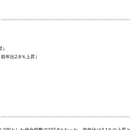
昇）
前年比2.6％上昇）
00とした総合指数で107.9となった。前年比は3.1％の上昇