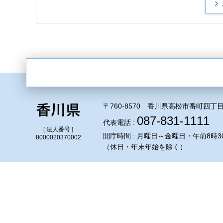
〒760-8570 香川県高松市番町四丁目
087-831-1111
代表電話 :
[ 法人番号 ]
開庁時間 : 月曜日～金曜日・午前8時3
8000020370002
（休日・年末年始を除く）