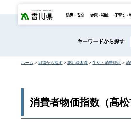
香川県
防災・安全
健康・福祉
子育て・
キーワードから探す
ホーム
>
組織から探す
>
統計調査課
>
生活・消費統計
>
消
消費者物価指数（高松