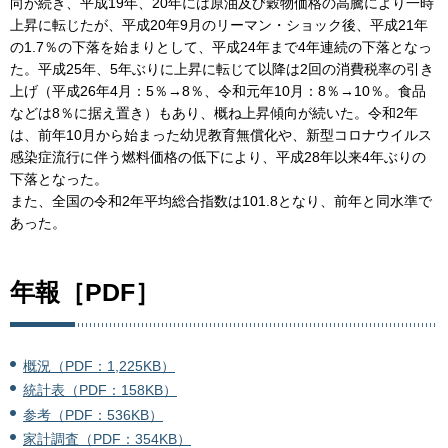
向が続き、平成19年、20年には原油及び穀物価格の高騰により一時
上昇に転じたが、平成20年9月のリーマン・ショック後、平成21年
の1.7％の下落を始まりとして、平成24年まで4年連続の下落となっ
た。平成25年、5年ぶりに上昇に転じて以降は2回の消費税率の引き
上げ（平成26年4月：5％→8％、令和元年10月：8％→10％。食品
などは8％に据え置き）もあり、概ね上昇傾向が続いた。令和2年
は、前年10月から始まった幼児教育無償化や、新型コロナウイルス
感染症流行に伴う燃料価格の低下により、平成28年以来4年ぶりの
下落となった。
また、全国の令和2年平均総合指数は101.8となり、前年と同水準で
あった。
年報［PDF］
概況（PDF：1,225KB）
統計表（PDF：158KB）
参考（PDF：536KB）
家計調査（PDF：354KB）