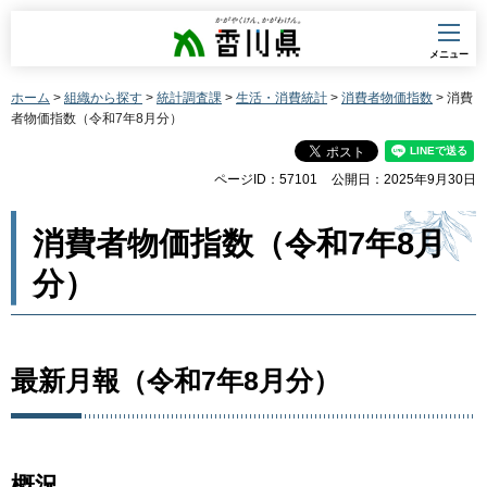
香川県
メニュー
ホーム
>
組織から探す
>
統計調査課
>
生活・消費統計
>
消費者物価指数
> 消費
者物価指数（令和7年8月分）
ページID：57101
公開日：2025年9月30日
消費者物価指数（令和7年8月
分）
最新月報（令和7年8月分）
概況