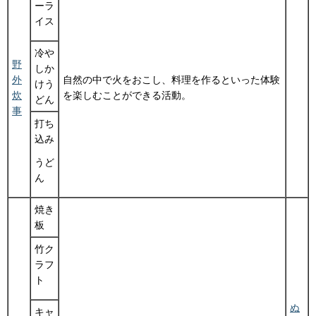
ーラ
イス
冷や
野
しか
外
自然の中で火をおこし、料理を作るといった体験
けう
炊
を楽しむことができる活動。
どん
事
打ち
込み
うど
ん
焼き
板
竹ク
ラフ
ト
ぬ
キャ