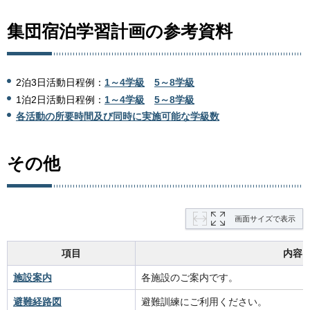
集団宿泊学習計画の参考資料
2泊3日活動日程例：
1～4学級
5～8学級
1泊2日活動日程例：
1～4学級
5～8学級
各活動の所要時間及び同時に実施可能な学級数
その他
画面サイズで表示
項目
内容
施設案内
各施設のご案内です。
避難経路図
避難訓練にご利用ください。