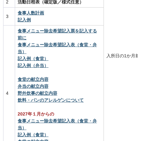
2
活動日程表（確定版／様式任意）
食事人数計画
3
記入例
食事メニュー除去希望記入票を記入する
前に
食事メニュー除去希望記入表（食堂・弁
当）
入所日の1か月前
記入例（食堂）
記入例（弁当）
食堂の献立内容
弁当の献立内容
4
野外炊事の献立内容
飲料・パンのアレルゲン
について
2027年１月からの
食事メニュー除去希望記入表（食堂・弁
当）
記入例（食堂）