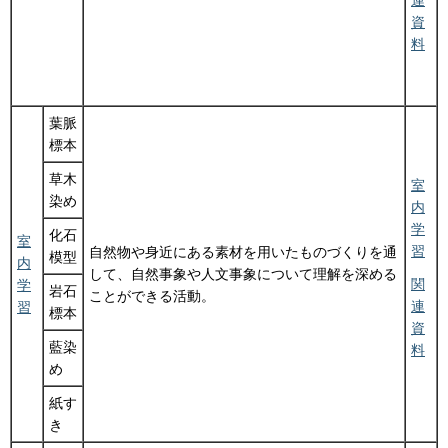
連
資
料
葉脈
標本
草木
室
染め
内
学
化石
室
習
自然物や身近にある素材を用いたものづくりを通
模型
内
して、自然事象や人文事象について理解を深める
関
学
岩石
ことができる活動。
連
習
標本
資
藍染
料
め
紙す
き