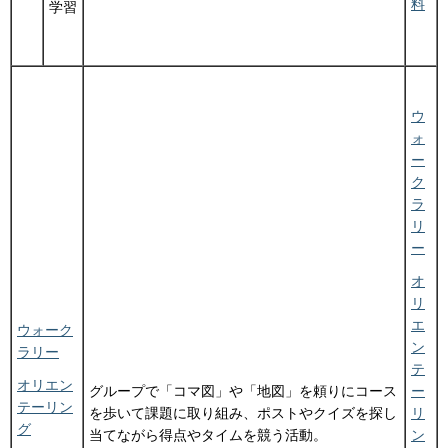
料
学習
ウ
ォ
ー
ク
ラ
リ
ー
オ
リ
エ
ウォーク
ン
ラリー
テ
オリエン
グループで「コマ図」や「地図」を頼りにコース
ー
テーリン
を歩いて課題に取り組み、ポストやクイズを探し
リ
グ
当てながら得点やタイムを競う活動。
ン