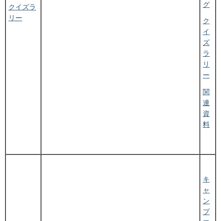
グ
クイズラ
リー
ク
イ
ズ
ラ
リ
ー
関
連
資
料
キ
ャ
ン
プ