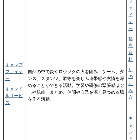
フ
ァ
イ
ヤ
ー
指
導
資
料
キャンプ
薪
ファイヤ
自然の中で炎やロウソクの火を囲み、ゲーム、ダ
の
ー
ンス、スタンツ、歌等を楽しみ連帯感や友情を深
組
めることができる活動。学習や研修の緊張感ほぐ
キャンド
み
しや親睦、まとめ、仲間や自己を深く見つめる場
ルサービ
方
を作る活動。
ス
キ
ャ
ン
ド