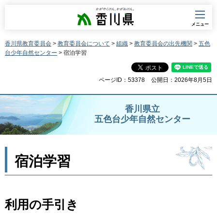
香川県
メニュー
香川県教育委員会
>
教育委員会について
>
組織
>
教育委員会の出先機関
>
五色
台少年自然センター
> 宿泊学習
ページID：53378
公開日：2026年8月5日
香川県立
五色台少年自然センター
宿泊学習
利用の手引き