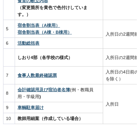
食堂の献立内容
（変更箇所を黄色で色付けしていま
す。）
宿舎割当表（A棟用）
5
宿舎割当表（A棟・B棟用）
入所日の2週間前
6
活動総括表
しおり4部（各学校の様式）
入所日の2週間前
入所日の4日前の
7
食事人数最終確認票
を除く）
会計確認用及び宿泊者名簿
(例・教職員
8
用・学級用
)
入所日
9
車輌駐車届け
10
教師用細案（作成している場合）