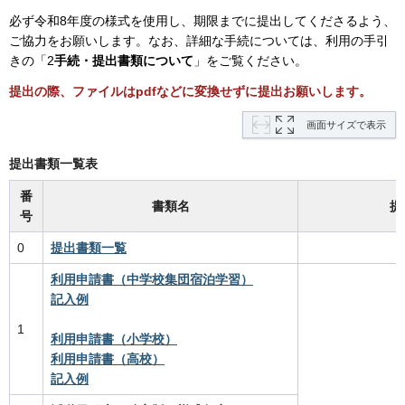
必ず令和8年度の様式を使用し、期限までに提出してくださるよう、
ご協力をお願いします。なお、詳細な手続については、利用の手引
きの「2
手続・提出書類について
」をご覧ください。
提出の際、ファイルはpdfなどに変換せずに提出お願いします。
画面サイズで表示
提出書類一覧表
番
書類名
提
号
0
提出書類一覧
利用申請書（中学校集団宿泊学習）
記入例
1
利用申請書（小学校）
利用申請書（高校）
記入例