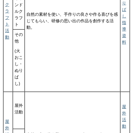
り
ク
ンド
ば
ラ
ルク
自然の素材を使い、手作りの良さや作る喜びを感
し
フ
ラフ
じてもらい、研修の思い出の作品を創作する活
指
ト
ト
動。
導
活
その
資
動
他
料
(火
おこ
し・
ぬり
ば
し)
屋外
屋
活動
外
活
屋
動
外