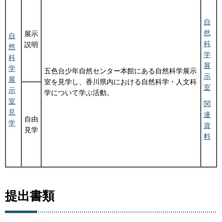
自
然
展示
自
科
説明
然
学
科
展
学
五色台少年自然センター本館にある自然科学展示
示
展
室を見学し、香川県内における自然科学・人文科
室
示
学について学ぶ活動。
室
関
見
連
自由
学
資
見学
料
提出書類