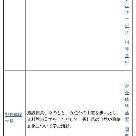
ル
サ
ー
ビ
ス
指
導
資
料
野
外
体
験
施設職員引率のもと、五色台の山道を歩いたり、
学
野外体験
資料館の見学をしたりして、香川県の自然や遍路
習
学習
文化について学ぶ活動。
関