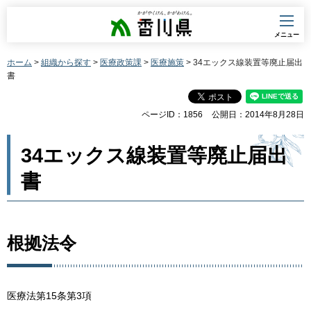
香川県
メニュー
ホーム
>
組織から探す
>
医療政策課
>
医療施策
> 34エックス線装置等廃止届出
書
ページID：1856
公開日：2014年8月28日
34エックス線装置等廃止届出
書
根拠法令
医療法第15条第3項