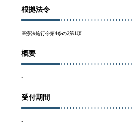
根拠法令
医療法施行令第4条の2第1項
概要
-
受付期間
-