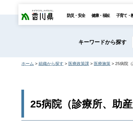
香川県
防災・安全
健康・福祉
子育て・
キーワードから探す
ホーム
>
組織から探す
>
医療政策課
>
医療施策
> 25病
25病院（診療所、助