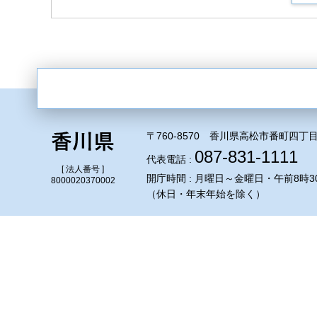
〒760-8570 香川県高松市番町四丁目
087-831-1111
代表電話 :
[ 法人番号 ]
開庁時間 : 月曜日～金曜日・午前8時3
8000020370002
（休日・年末年始を除く）