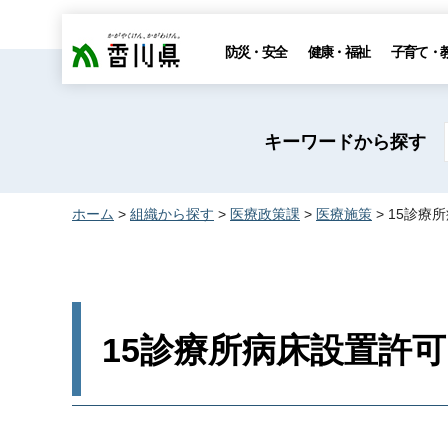
香川県
防災・安全
健康・福祉
子育て・
キーワードから探す
ホーム
>
組織から探す
>
医療政策課
>
医療施策
> 15診療
15診療所病床設置許