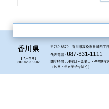
〒760-8570 香川県高松市番町四丁目
087-831-1111
代表電話 :
[ 法人番号 ]
開庁時間 : 月曜日～金曜日・午前8時3
8000020370002
（休日・年末年始を除く）