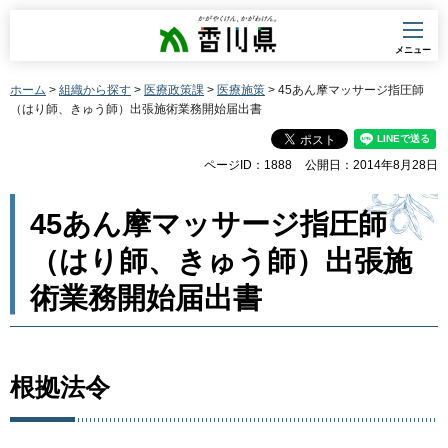
香川県
メニュー
ホーム
>
組織から探す
>
医療政策課
>
医療施策
> 45あん摩マッサージ指圧師
（はり師、きゅう師）出張施術業務開始届出書
ページID：1888
公開日：2014年8月28日
45あん摩マッサージ指圧師
（はり師、きゅう師）出張施
術業務開始届出書
根拠法令