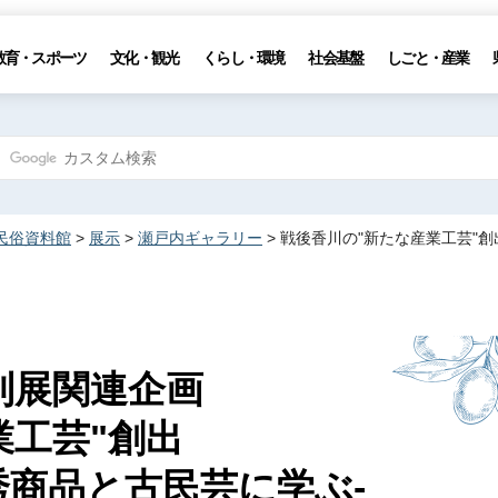
教育・スポーツ
文化・観光
くらし・環境
社会基盤
しごと・産業
民俗資料館
>
展示
>
瀬戸内ギャラリー
> 戦後香川の"新たな産業工芸"
別展関連企画
業工芸"創出
秀商品と古民芸に学ぶ-