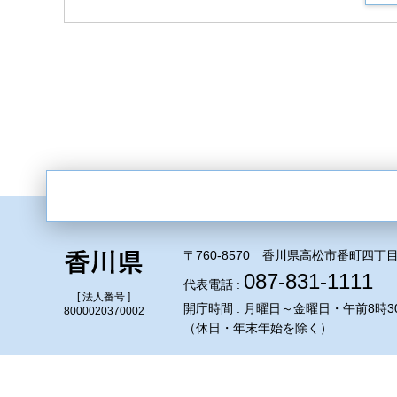
〒760-8570 香川県高松市番町四丁目
087-831-1111
代表電話 :
[ 法人番号 ]
開庁時間 : 月曜日～金曜日・午前8時3
8000020370002
（休日・年末年始を除く）