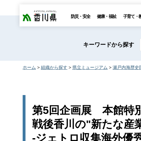
香川県
防災・安全
健康・福祉
子育て・
キーワードから探す
ホーム
>
組織から探す
>
県立ミュージアム
>
瀬戸内海歴史
第5回企画展
本
館特
戦後香川の"新たな産
-ジェトロ収集海外優