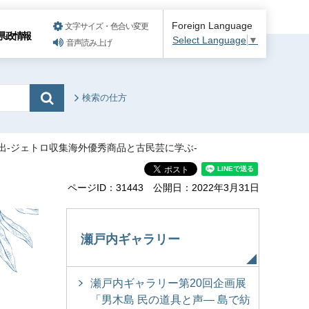
Foreign Language
文字サイズ・色合い変更
県政情報
Select Language
▼
音声読み上げ
検索の仕方
創出-ジェトロ収集海外優秀商品と古民芸に学ぶ-
ページID：31443
公開日：2022年3月31日
瀬戸内ギャラリー
瀬戸内ギャラリー第20回企画展
「男木島 民の道具と声― 島で紡