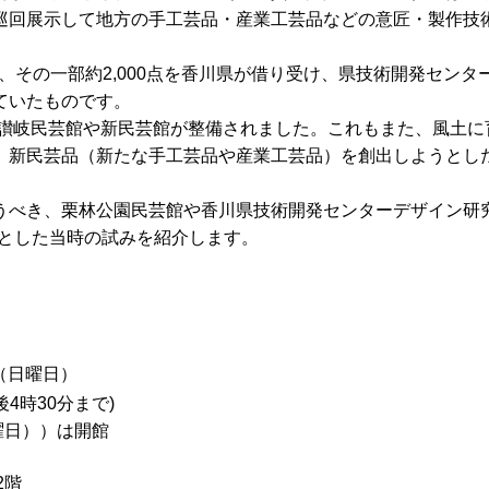
巡回展示して地方の手工芸品・産業工芸品などの意匠・製作技
。
頃、その一部約2,000点を香川県が借り受け、県技術開発センタ
ていたものです。
に讃岐民芸館や新民芸館が整備されました。これもまた、風土に
、新民芸品（新たな手工芸品や産業工芸品）を創出しようとし
うべき、栗林公園民芸館や香川県技術開発センターデザイン研究
うとした当時の試みを紹介します。
（日曜日）
4時30分まで)
曜日））は開館
2階