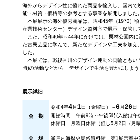
海外からデザイン性に優れた商品を輸入し、国内で
能・材質・価格等の参考とする事業を展開しました
本
展展示の海外優秀商品は、昭和45年（1970）
産業技術センター）デザイン資料室で展示・保管し
ま
た、昭和40年～44年にかけては、栗林公園内
た古民芸品に学んで、新たなデザインや工夫を加え
した。
本
展では、戦後香川のデザイン運動の両輪ともい
時)の活動などから、デザインで生活を豊かにしよ
展示詳細
4
1
6
26
令和4年
月
日（金曜日）～
月
日
開館時間
午
前9時～午後5時(入館は午後
会
期
休館日
月
曜日休館（但し5月2日（月
会
場
瀬戸内海歴史民俗資料館
第
1展示室中