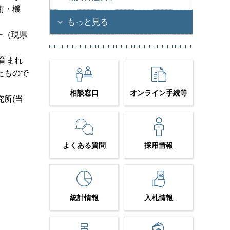
術・機
もっと見る
ー（現県
育まれ
たもので
相談窓口
オンライン手続等
所(当
よくある質問
採用情報
統計情報
入札情報