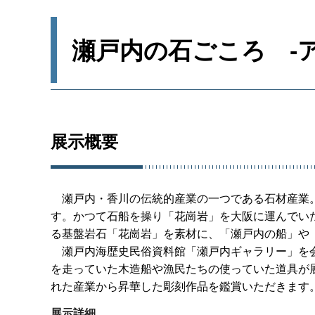
瀬戸内の石ごころ
-
展示概要
瀬
戸内・香川の伝統的産業の一つである石材産業
す。かつて石船を操り「花崗岩」を大阪に運んでい
る基盤岩石「花崗岩」を素材に、「瀬戸内の船」や
瀬
戸内海歴史民俗資料館「瀬戸内ギャラリー」を
を走っていた木造船や漁民たちの使っていた道具が
れた産業から昇華した彫刻作品を鑑賞いただきます
展示詳細