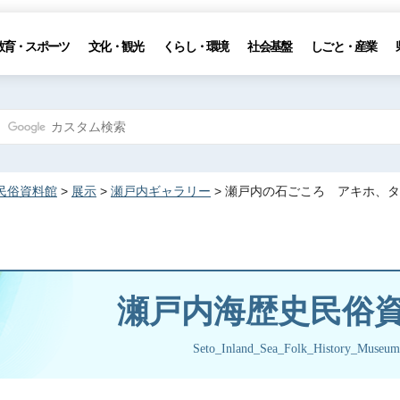
教育・スポーツ
文化・観光
くらし・環境
社会基盤
しごと・産業
民俗資料館
>
展示
>
瀬戸内ギャラリー
> 瀬戸内の石ごころ アキホ、
瀬戸内海歴史民俗
Seto_Inland_Sea_Folk_History_Museum