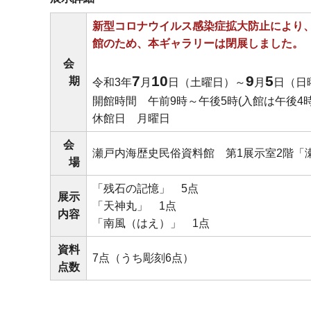
新型コロナウイルス感染症拡大防止により、
館のため、本ギャラリーは閉展しました。
会
7
10
9
5
期
令和3年
月
日（土曜日）～
月
日（日
開館時間
午
前9時～午後5時(入館は午後4時
休館日
月
曜日
会
瀬戸内海歴史民俗資料館
第
1展示室2階「
場
「残石の記憶」
5
点
展示
「天神丸」
1
点
内容
「南風（はえ）」
1
点
資料
7点（うち彫刻6点）
点数