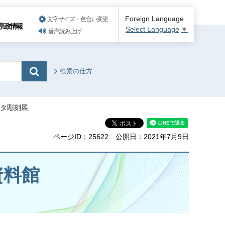
Foreign Language
文字サイズ・色合い変更
県政情報
Select Language
▼
音声読み上げ
検索の仕方
タタ彫刻展
ページID：25622
公開日：2021年7月9日
資料館