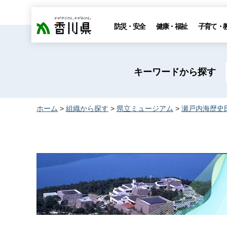
香川県
防災・安全
健康・福祉
子育て・
キーワードから探す
ホーム
>
組織から探す
>
県立ミュージアム
>
瀬戸内海歴史