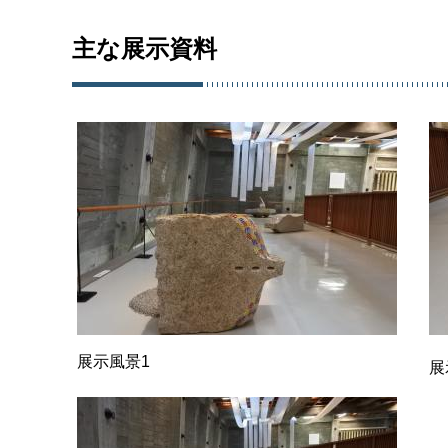
主な展示資料
展示風景1
展