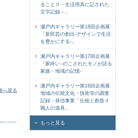
ることⅡ－生活用具に記された
文字記録－」
瀬戸内ギャラリー第18回企画展
「新民芸の創出‐デザインで生活
を豊かにする‐」
瀬戸内ギャラリー第17回企画展
「家終い -のこされたモノが語る
家族・地域の記憶‐
瀬戸内ギャラリー第16回企画展
頭へ戻る
地域の伝統文化・技術等の調査
記録・発信事業「伝統と創造Ⅱ
職人の道具」
もっと見る