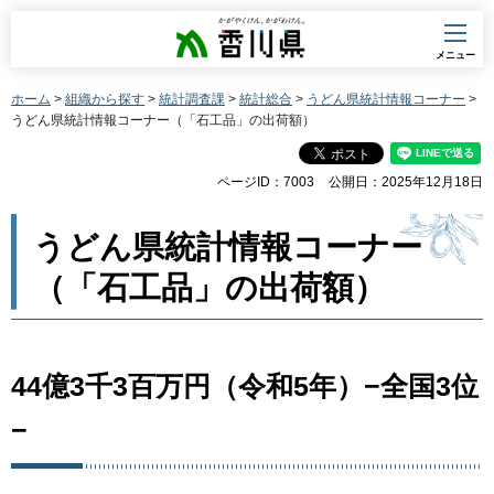
香川県
メニュー
ホーム
>
組織から探す
>
統計調査課
>
統計総合
>
うどん県統計情報コーナー
>
うどん県統計情報コーナー（「石工品」の出荷額）
ページID：7003
公開日：2025年12月18日
うどん県統計情報コーナー
（「石工品」の出荷額）
44億3千3百万円（令和5年）−全国3位
−