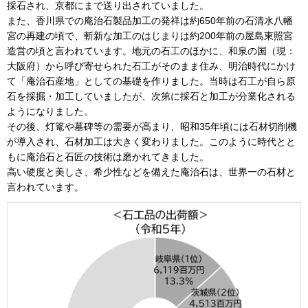
採石され、京都にまで送り出されていました。
また、香川県での庵治石製品加工の発祥は約650年前の石清水八幡
宮の再建の頃で、斬新な加工のはじまりは約200年前の屋島東照宮
造営の頃と言われています。地元の石工のほかに、和泉の国（現：
大阪府）から呼び寄せられた石工がそのまま住み、明治時代にかけ
て「庵治石産地」としての基礎を作りました。当時は石工が自ら原
石を採掘・加工していましたが、次第に採石と加工が分業化される
ようになりました。
その後、灯篭や墓碑等の需要が高まり、昭和35年頃には石材切削機
が導入され、石材加工は大きく変わりました。このように時代とと
もに庵治石と石匠の技術は磨かれてきました。
高い硬度と美しさ、希少性などを備えた庵治石は、世界一の石材と
言われています。