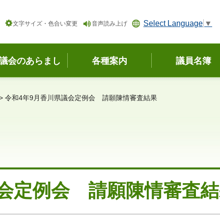
Select Language
▼
文字サイズ・色合い変更
音声読み上げ
議会のあらまし
各種案内
議員名簿
> 令和4年9月香川県議会定例会 請願陳情審査結果
議会定例会 請願陳情審査結