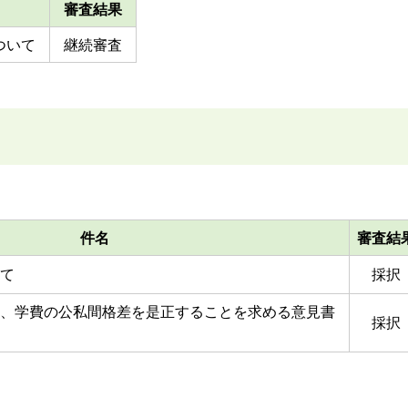
審査結果
ついて
継続審査
件名
審査結
て
採択
、学費の公私間格差を是正することを求める意見書
採択