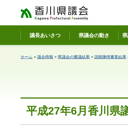
香川県議会
議長あいさつ
県議会の動き
県
ホーム
>
議会情報
>
県議会の審議結果
>
請願陳情審査結果
平成27年6月香川県