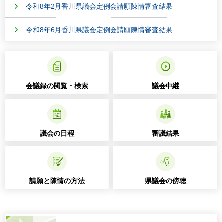
令和8年2月香川県議会定例会請願陳情審査結果
令和8年6月香川県議会定例会請願陳情審査結果
会議録の閲覧・検索
議会中継
議会の日程
審議結果
請願と陳情の方法
県議会の傍聴