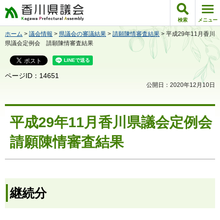
香川県議会
検索
メニュー
ホーム
>
議会情報
>
県議会の審議結果
>
請願陳情審査結果
> 平成29年11月香川
県議会定例会 請願陳情審査結果
ページID：14651
公開日：2020年12月10日
平成29年11月香川県議会定例会
請願陳情審査結果
継続分