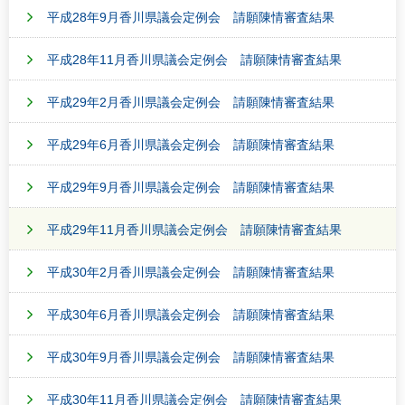
平成28年9月香川県議会定例会 請願陳情審査結果
平成28年11月香川県議会定例会 請願陳情審査結果
平成29年2月香川県議会定例会 請願陳情審査結果
平成29年6月香川県議会定例会 請願陳情審査結果
平成29年9月香川県議会定例会 請願陳情審査結果
平成29年11月香川県議会定例会 請願陳情審査結果
平成30年2月香川県議会定例会 請願陳情審査結果
平成30年6月香川県議会定例会 請願陳情審査結果
平成30年9月香川県議会定例会 請願陳情審査結果
平成30年11月香川県議会定例会 請願陳情審査結果