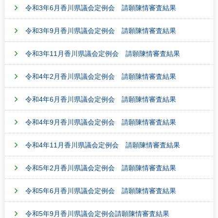
令和3年6月香川県議会定例会 請願陳情審査結果
令和3年9月香川県議会定例会 請願陳情審査結果
令和3年11月香川県議会定例会 請願陳情審査結果
令和4年2月香川県議会定例会 請願陳情審査結果
令和4年6月香川県議会定例会 請願陳情審査結果
令和4年9月香川県議会定例会 請願陳情審査結果
令和4年11月香川県議会定例会 請願陳情審査結果
令和5年2月香川県議会定例会 請願陳情審査結果
令和5年6月香川県議会定例会 請願陳情審査結果
令和5年9月香川県議会定例会請願陳情審査結果