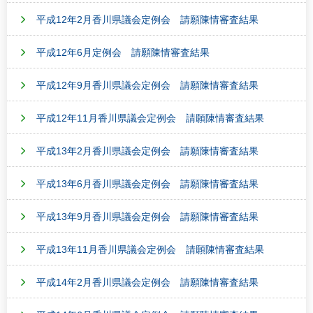
平成12年2月香川県議会定例会 請願陳情審査結果
平成12年6月定例会 請願陳情審査結果
平成12年9月香川県議会定例会 請願陳情審査結果
平成12年11月香川県議会定例会 請願陳情審査結果
平成13年2月香川県議会定例会 請願陳情審査結果
平成13年6月香川県議会定例会 請願陳情審査結果
平成13年9月香川県議会定例会 請願陳情審査結果
平成13年11月香川県議会定例会 請願陳情審査結果
平成14年2月香川県議会定例会 請願陳情審査結果