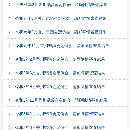
平成31年2月香川県議会定例会 請願陳情審査結果
令和元年6月香川県議会定例会 請願陳情審査結果
令和元年9月香川県議会定例会 請願陳情審査結果
令和元年11月香川県議会定例会 請願陳情審査結果
令和2年2月香川県議会定例会 請願陳情審査結果
令和2年6月香川県議会定例会 請願陳情審査結果
令和2年9月香川県議会定例会 請願陳情審査結果
令和2年11月香川県議会定例会 請願陳情審査結果
令和3年2月香川県議会定例会 請願陳情審査結果
令和3年6月香川県議会定例会 請願陳情審査結果