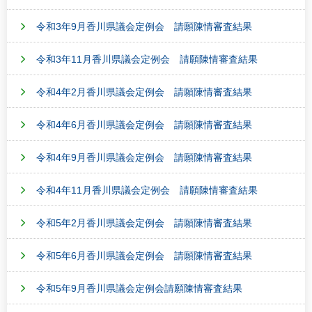
令和3年9月香川県議会定例会 請願陳情審査結果
令和3年11月香川県議会定例会 請願陳情審査結果
令和4年2月香川県議会定例会 請願陳情審査結果
令和4年6月香川県議会定例会 請願陳情審査結果
令和4年9月香川県議会定例会 請願陳情審査結果
令和4年11月香川県議会定例会 請願陳情審査結果
令和5年2月香川県議会定例会 請願陳情審査結果
令和5年6月香川県議会定例会 請願陳情審査結果
令和5年9月香川県議会定例会請願陳情審査結果