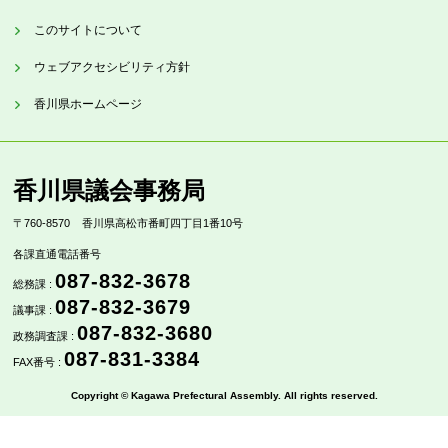
このサイトについて
ウェブアクセシビリティ方針
香川県ホームページ
香川県議会事務局
〒760-8570
香川県高松市番町四丁目1番10号
各課直通電話番号
087-832-3678
総務課 :
087-832-3679
議事課 :
087-832-3680
政務調査課 :
087-831-3384
FAX番号 :
Copyright © Kagawa Prefectural Assembly. All rights reserved.