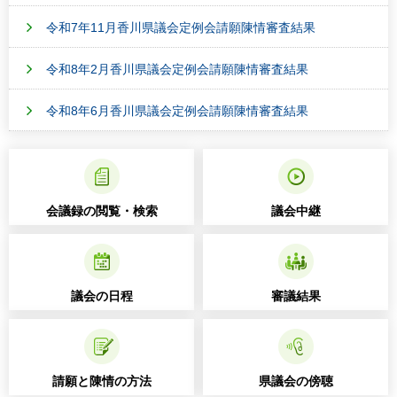
令和7年11月香川県議会定例会請願陳情審査結果
令和8年2月香川県議会定例会請願陳情審査結果
令和8年6月香川県議会定例会請願陳情審査結果
会議録の閲覧・検索
議会中継
議会の日程
審議結果
請願と陳情の方法
県議会の傍聴