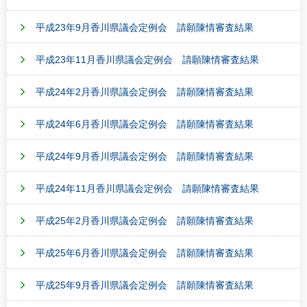
平成23年9月香川県議会定例会 請願陳情審査結果
平成23年11月香川県議会定例会 請願陳情審査結果
平成24年2月香川県議会定例会 請願陳情審査結果
平成24年6月香川県議会定例会 請願陳情審査結果
平成24年9月香川県議会定例会 請願陳情審査結果
平成24年11月香川県議会定例会 請願陳情審査結果
平成25年2月香川県議会定例会 請願陳情審査結果
平成25年6月香川県議会定例会 請願陳情審査結果
平成25年9月香川県議会定例会 請願陳情審査結果