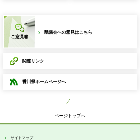
県議会への意見はこちら
ご意見箱
関連リンク
香川県ホームページへ
ページトップへ
サイトマップ