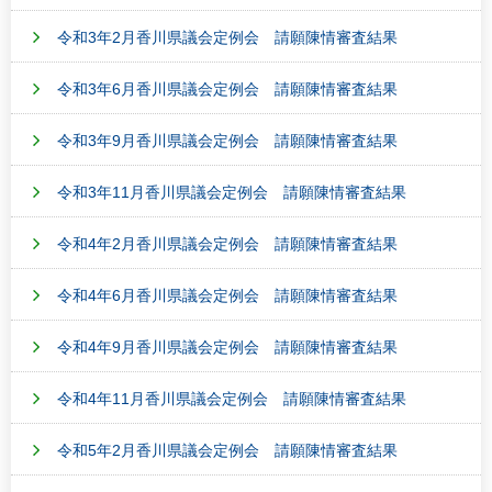
令和3年2月香川県議会定例会 請願陳情審査結果
令和3年6月香川県議会定例会 請願陳情審査結果
令和3年9月香川県議会定例会 請願陳情審査結果
令和3年11月香川県議会定例会 請願陳情審査結果
令和4年2月香川県議会定例会 請願陳情審査結果
令和4年6月香川県議会定例会 請願陳情審査結果
令和4年9月香川県議会定例会 請願陳情審査結果
令和4年11月香川県議会定例会 請願陳情審査結果
令和5年2月香川県議会定例会 請願陳情審査結果