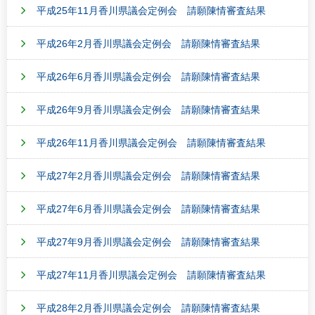
平成25年11月香川県議会定例会 請願陳情審査結果
平成26年2月香川県議会定例会 請願陳情審査結果
平成26年6月香川県議会定例会 請願陳情審査結果
平成26年9月香川県議会定例会 請願陳情審査結果
平成26年11月香川県議会定例会 請願陳情審査結果
平成27年2月香川県議会定例会 請願陳情審査結果
平成27年6月香川県議会定例会 請願陳情審査結果
平成27年9月香川県議会定例会 請願陳情審査結果
平成27年11月香川県議会定例会 請願陳情審査結果
平成28年2月香川県議会定例会 請願陳情審査結果