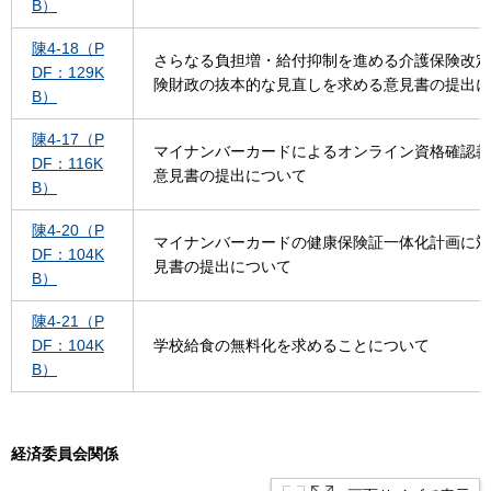
B）
陳4-18（P
さらなる負担増・給付抑制を進める介護保険改定
DF：129K
険財政の抜本的な見直しを求める意見書の提出に
B）
陳4-17（P
マイナンバーカードによるオンライン資格確認義
DF：116K
意見書の提出について
B）
陳4-20（P
マイナンバーカードの健康保険証一体化計画に対
DF：104K
見書の提出について
B）
陳4-21（P
DF：104K
学校給食の無料化を求めることについて
B）
経済委員会関係