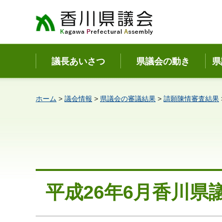
香川県議会
議長あいさつ
県議会の動き
県
ホーム
>
議会情報
>
県議会の審議結果
>
請願陳情審査結果
平成26年6月香川県