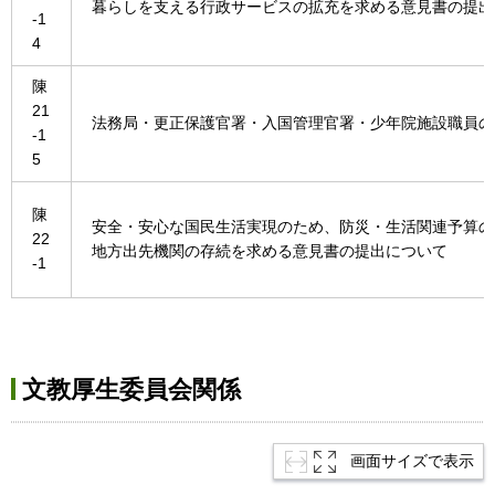
暮らしを支える行政サービスの拡充を求める意見書の提出
-1
4
陳
21
法務局・更正保護官署・入国管理官署・少年院施設職員の
-1
5
陳
安全・安心な国民生活実現のため、防災・生活関連予算の
22
地方出先機関の存続を求める意見書の提出について
-1
文教厚生委員会関係
画面サイズで表示