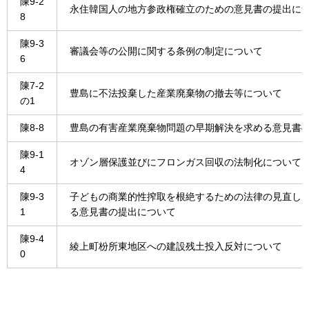
陳9-2
永住韓国人の地方参政権確立のための意見書の提出に
8
陳9-3
審議会等の公開に関する条例の制定について
6
陳7-2
豊島に不法投棄した産業廃棄物の撤去等について
の1
陳8-8
豊島の有害産業廃棄物問題の早期解決を求める意見書
陳9-1
オゾン層保護並びにフロンガス回収の法制化について
4
陳9-3
子どもの商業的性搾取を根絶するための法律の見直し
1
る意見書の提出について
陳9-4
綾上町枌所東地区への建設残土投入反対について
0