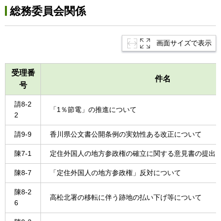
総務委員会関係
画面サイズで表示
受理番
件名
号
請8-2
「1％節電」の推進について
2
請9-9
香川県公文書公開条例の実効性ある改正について
陳7-1
定住外国人の地方参政権の確立に関する意見書の提出
陳8-7
「定住外国人の地方参政権」反対について
陳8-2
高松北署の移転に伴う跡地の払い下げ等について
6