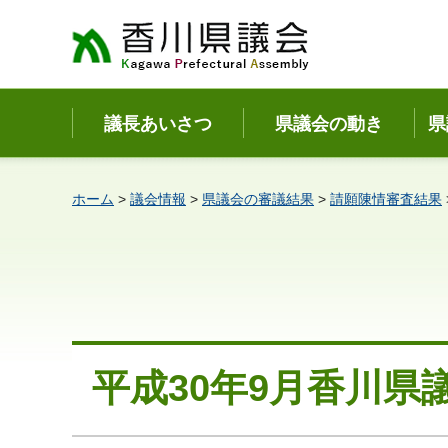
香川県議会
議長あいさつ
県議会の動き
県
ホーム
>
議会情報
>
県議会の審議結果
>
請願陳情審査結果
平成30年9月香川県