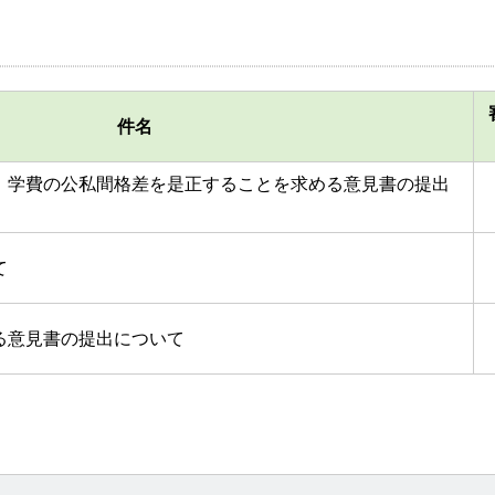
件名
、学費の公私間格差を是正することを求める意見書の提出
て
る意見書の提出について