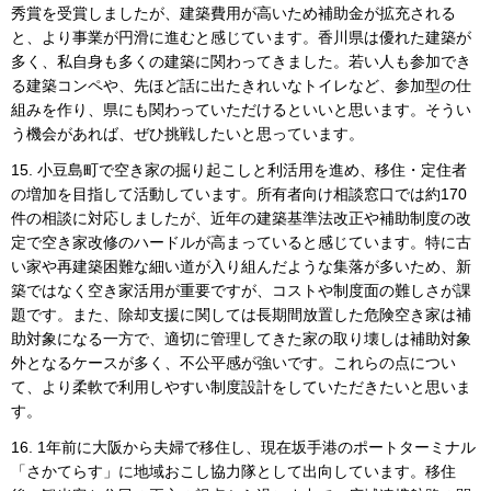
秀賞を受賞しましたが、建築費用が高いため補助金が拡充される
と、より事業が円滑に進むと感じています。香川県は優れた建築が
多く、私自身も多くの建築に関わってきました。若い人も参加でき
る建築コンペや、先ほど話に出たきれいなトイレなど、参加型の仕
組みを作り、県にも関わっていただけるといいと思います。そうい
う機会があれば、ぜひ挑戦したいと思っています。
15. 小豆島町で空き家の掘り起こしと利活用を進め、移住・定住者
の増加を目指して活動しています。所有者向け相談窓口では約170
件の相談に対応しましたが、近年の建築基準法改正や補助制度の改
定で空き家改修のハードルが高まっていると感じています。特に古
い家や再建築困難な細い道が入り組んだような集落が多いため、新
築ではなく空き家活用が重要ですが、コストや制度面の難しさが課
題です。また、除却支援に関しては長期間放置した危険空き家は補
助対象になる一方で、適切に管理してきた家の取り壊しは補助対象
外となるケースが多く、不公平感が強いです。これらの点につい
て、より柔軟で利用しやすい制度設計をしていただきたいと思いま
す。
16. 1年前に大阪から夫婦で移住し、現在坂手港のポートターミナル
「さかてらす」に地域おこし協力隊として出向しています。移住