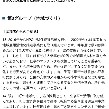
皆さんの意見もまた聞かせてほしいと思います。
第3グループ（地域づくり）
【参加者からのご意見】
13. 2016年からNPOで移住促進活動を行い、2022年からは厚労省の
地域雇用活性化推進事業にも取り組んでいます。昨年度は県内移動
を含め541名の方が小豆郡に移住され、県の支援も心強く感じてい
ます。しかし、現在は有効求人倍率が約2倍で企業間で人材の取り合
いが起きており、仕事のマッチングを改善していくことが重要で
す。また、社会増を目指すため、移住促進だけでなく定住支援も強
化する必要があると考えています。特に子育て世帯の移住は小豆島
町に多く見られ、公園の充実や来年度からの小学校統合など好環境
もあるため、県や町と連携してさらなる支援と発信を進め、移住先
としての魅力を高めていきたいと思います。
14. 現在、町の地域おこし協力隊員として、空き家の活用に取り組
んでおり、町が空き家を借りて改修し転貸する空き家資源活用事業
に参加しています。昨年度は香川県の空き家再生コンテストで最優