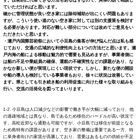
ていただければと思います。
確かに管理状態が良い空き家には除却補助が出にくい問題もありま
すが、こういう使い道のない空き家に対しては別の支援策を検討す
る必要があります。対応が難しい部分については改めてご意見をい
ただきたいと思います。
・瀬戸内国際芸術祭において小豆島の集客が伸び悩んだ点は私も感
じており、交通の広域的な利便性向上も1つの方法だと思います。瀬
戸内海の船による移動は魅力的で需要も見込めますが、事業者側に
は船の不足や乗組員の確保、運航の不確実性などの課題があり、な
かなか新しい便が実現しにくい現状です。しかし、新たな便の開設
や船の導入も検討している事業者もおり、徐々に状況は改善してい
ます。県としても引き続き船の利用促進に向けた様々な取り組みを
行い、交流の活発化を図ってまいります。
1-2. 小豆島は人口減少などの影響で働き手が大幅に減っており、他
の過疎地域とは異なり、島であるため移住のハードルが高い状況で
す。高松近郊なら通勤も可能ですが、小豆島では移住が前提となる
ため島特有の課題があります。空き家の整備は重要である一方、特
に単身者向けの家賃が高騰しており、需要はあるものの供給が不足