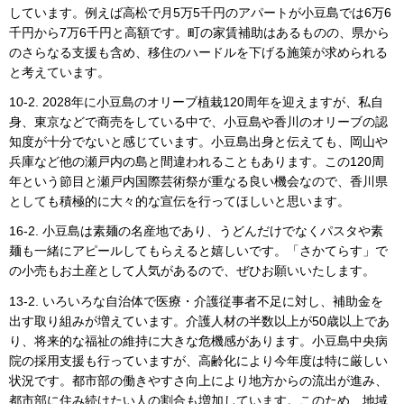
しています。例えば高松で月5万5千円のアパートが小豆島では6万6
千円から7万6千円と高額です。町の家賃補助はあるものの、県から
のさらなる支援も含め、移住のハードルを下げる施策が求められる
と考えています。
10-2. 2028年に小豆島のオリーブ植栽120周年を迎えますが、私自
身、東京などで商売をしている中で、小豆島や香川のオリーブの認
知度が十分でないと感じています。小豆島出身と伝えても、岡山や
兵庫など他の瀬戸内の島と間違われることもあります。この120周
年という節目と瀬戸内国際芸術祭が重なる良い機会なので、香川県
としても積極的に大々的な宣伝を行ってほしいと思います。
16-2. 小豆島は素麺の名産地であり、うどんだけでなくパスタや素
麺も一緒にアピールしてもらえると嬉しいです。「さかてらす」で
の小売もお土産として人気があるので、ぜひお願いいたします。
13-2. いろいろな自治体で医療・介護従事者不足に対し、補助金を
出す取り組みが増えています。介護人材の半数以上が50歳以上であ
り、将来的な福祉の維持に大きな危機感があります。小豆島中央病
院の採用支援も行っていますが、高齢化により今年度は特に厳しい
状況です。都市部の働きやすさ向上により地方からの流出が進み、
都市部に住み続けたい人の割合も増加しています。このため、地域