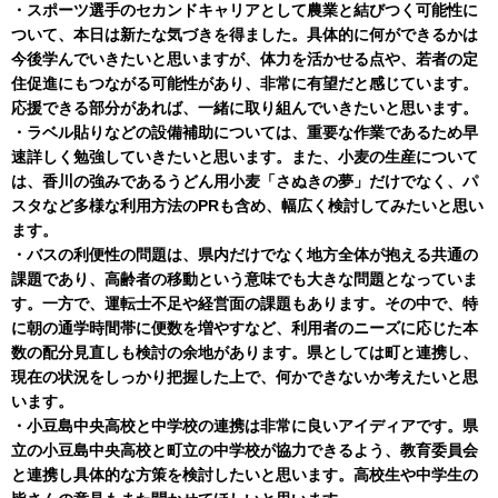
・スポーツ選手のセカンドキャリアとして農業と結びつく可能性に
ついて、本日は新たな気づきを得ました。具体的に何ができるかは
今後学んでいきたいと思いますが、体力を活かせる点や、若者の定
住促進にもつながる可能性があり、非常に有望だと感じています。
応援できる部分があれば、一緒に取り組んでいきたいと思います。
・ラベル貼りなどの設備補助については、重要な作業であるため早
速詳しく勉強していきたいと思います。また、小麦の生産について
は、香川の強みであるうどん用小麦「さぬきの夢」だけでなく、パ
スタなど多様な利用方法のPRも含め、幅広く検討してみたいと思い
ます。
・バスの利便性の問題は、県内だけでなく地方全体が抱える共通の
課題であり、高齢者の移動という意味でも大きな問題となっていま
す。一方で、運転士不足や経営面の課題もあります。その中で、特
に朝の通学時間帯に便数を増やすなど、利用者のニーズに応じた本
数の配分見直しも検討の余地があります。県としては町と連携し、
現在の状況をしっかり把握した上で、何かできないか考えたいと思
います。
・小豆島中央高校と中学校の連携は非常に良いアイディアです。県
立の小豆島中央高校と町立の中学校が協力できるよう、教育委員会
と連携し具体的な方策を検討したいと思います。高校生や中学生の