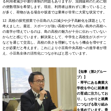
る利用者減少や運行体制の問題もありますが、混雑緩和のために朝
の便数増加を希望します。現在、利用者は座れずに乗っていること
が多く、荷物がある場合や坂道では乗車が非常に大変な状況です。
12. 高校の探究授業で小豆島の人口減少や少子高齢化を課題として
考えました。最近、スポーツが強い高校や学力の高い島外の高校へ
の進学が増えているのは、島の高校の魅力が十分に伝わっていない
からだと感じています。解決策として、中学生と高校生がスポーツ
などを通じて交流し、高校の良さを理解してもらう機会を増やすこ
とが必要だと考えます。これにより小豆島中央高校への進学者が増
え、小豆島全体の活性化につながればと思っています。
【知事（第2グルー
プ）】
・琴平にある農業大
学校を中心に就農者
の育成に注力してお
り、しっかりと就農
につなげる取り組み
を進めています。香