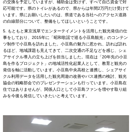
の交換を予定していますが、補助金は受けず、すべて自己資金で対
応可能です。県のトイレがあるので、県からは年間2万円だけ受けて
います。県にお願いしたいのは、県道である当社へのアクセス道路
の白線部分について、整備をしてほしいということです。
5. もともと東京浅草でエンターテイメントを活用した観光発信の仕
事をしており、2015年に「昭和歌謡で巡る小豆島観光」のコンテン
ツ制作で小豆島を訪れました。小豆島の魅力に惹かれ、訪れば訪れ
るほど、地域課題も見えてきて、二次交通の不足などを感じ、シェ
アサイクル導入の立ち上げを担当しました。現在は「20年先の小豆
島を作るプロジェクト」の地域活性化起業人として、教育と観光の
発信を軸に活動しています。小豆島中央高校と連携し、シェアサイ
クル利用データを活用した観光周遊の改善やバス連携の検討、観光
協会の戦略部会でのプレゼンテーションも行っています。小豆島在
住ではありませんが、関係人口として小豆島ファンを増やす取り組
みを今後も発信していきたいと考えています。