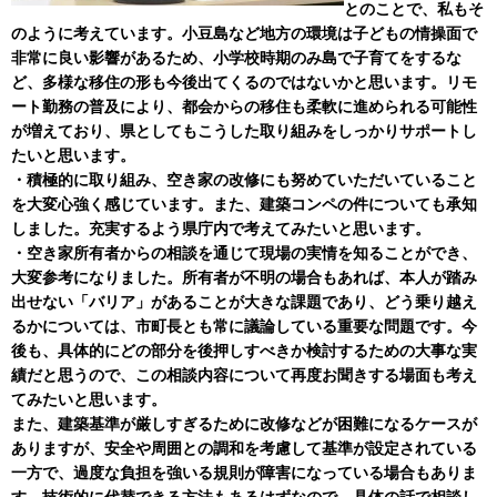
とのことで、私もそ
のように考えています。小豆島など地方の環境は子どもの情操面で
非常に良い影響があるため、小学校時期のみ島で子育てをするな
ど、多様な移住の形も今後出てくるのではないかと思います。リモ
ート勤務の普及により、都会からの移住も柔軟に進められる可能性
が増えており、県としてもこうした取り組みをしっかりサポートし
たいと思います。
・積極的に取り組み、空き家の改修にも努めていただいていること
を大変心強く感じています。また、建築コンペの件についても承知
しました。充実するよう県庁内で考えてみたいと思います。
・空き家所有者からの相談を通じて現場の実情を知ることができ、
大変参考になりました。所有者が不明の場合もあれば、本人が踏み
出せない「バリア」があることが大きな課題であり、どう乗り越え
るかについては、市町長とも常に議論している重要な問題です。今
後も、具体的にどの部分を後押しすべきか検討するための大事な実
績だと思うので、この相談内容について再度お聞きする場面も考え
てみたいと思います。
また、建築基準が厳しすぎるために改修などが困難になるケースが
ありますが、安全や周囲との調和を考慮して基準が設定されている
一方で、過度な負担を強いる規則が障害になっている場合もありま
す。技術的に代替できる方法もあるはずなので、具体の話で相談し