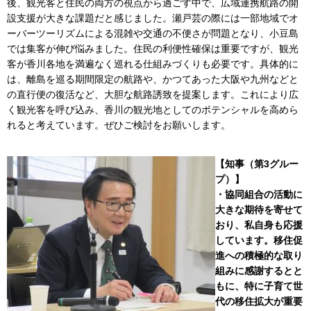
後、観光客と住民の両方の視点から過ごす中で、広域連携航路の開
設支援が大きな課題だと感じました。瀬戸芸の際には一部地域でオ
ーバーツーリズムによる混雑や交通の不便さが問題となり、小豆島
では集客が伸び悩みました。住民の利便性確保は重要ですが、観光
客が香川各地を満遍なく巡れる仕組みづくりも必要です。具体的に
は、離島を巡る期間限定の航路や、かつてあった大阪や九州などと
の直行便の復活など、大胆な航路誘致を提案します。これにより広
く観光客を呼び込み、香川の観光地としてのポテンシャルを高めら
れると考えています。ぜひご検討をお願いします。
【知事（第3グルー
プ）】
・協同組合の活動に
大きな期待を寄せて
おり、私自身も応援
しています。移住促
進への積極的な取り
組みに感謝するとと
もに、特に子育て世
代の移住拡大が重要