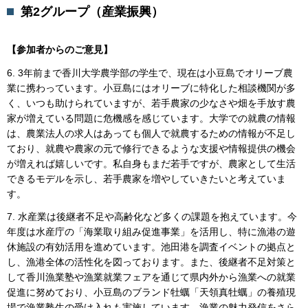
第2グループ（産業振興）
【参加者からのご意見】
6. 3年前まで香川大学農学部の学生で、現在は小豆島でオリーブ農
業に携わっています。小豆島にはオリーブに特化した相談機関が多
く、いつも助けられていますが、若手農家の少なさや畑を手放す農
家が増えている問題に危機感を感じています。大学での就農の情報
は、農業法人の求人はあっても個人で就農するための情報が不足し
ており、就農や農家の元で修行できるような支援や情報提供の機会
が増えれば嬉しいです。私自身もまだ若手ですが、農家として生活
できるモデルを示し、若手農家を増やしていきたいと考えていま
す。
7. 水産業は後継者不足や高齢化など多くの課題を抱えています。今
年度は水産庁の「海業取り組み促進事業」を活用し、特に漁港の遊
休施設の有効活用を進めています。池田港を調査イベントの拠点と
し、漁港全体の活性化を図っております。また、後継者不足対策と
して香川漁業塾や漁業就業フェアを通じて県内外から漁業への就業
促進に努めており、小豆島のブランド牡蠣「天領真牡蠣」の養殖現
場で漁業塾生の受け入れも実施しています。漁業の魅力発信をさら