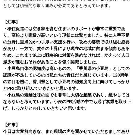
としては積極的な取り組みが必要であると考えています。
【知事】
・移住促進には空き家を含む住まいのサポートが非常に重要であ
り、高松より家賃が高いという現状には驚きました。特に人手不足
の分野に重点的かつ手厚い支援を行い、攻めの姿勢で取り組む必要
があり、一方で、賃金の上昇により現在の地域に留まる傾向もある
ため、これまで以上に戦略的に対策を進めなければ、かえって人口
減少が進むおそれがあることを強く認識しました。
・小豆島自体の認知度は高いものの、「香川県の小豆島」としての
認識が不足しているのは私たちの責任だと感じています。120周年
の節目を機に、香川県として小豆島の認知度向上に向けてしっかり
とPRに取り組んでいきたいと思います。
・小豆島の素麺は味の面でも非常に大切な産業であり、絶やしては
ならないと考えています。小麦のPR活動の中でも必ず素麺を取り上
げ、しっかりとPRしていきたいと思います。
【知事】
今日は大変前向きな、また現場の声を聞かせていただきましてあり