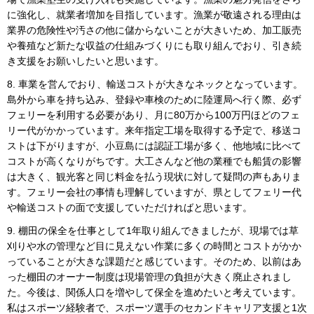
に強化し、就業者増加を目指しています。漁業が敬遠される理由は
業界の危険性や汚さの他に儲からないことが大きいため、加工販売
や養殖など新たな収益の仕組みづくりにも取り組んでおり、引き続
き支援をお願いしたいと思います。
8. 車業を営んでおり、輸送コストが大きなネックとなっています。
島外から車を持ち込み、登録や車検のために陸運局へ行く際、必ず
フェリーを利用する必要があり、月に80万から100万円ほどのフェ
リー代がかかっています。来年指定工場を取得する予定で、移送コ
ストは下がりますが、小豆島には認証工場が多く、他地域に比べて
コストが高くなりがちです。大工さんなど他の業種でも船賃の影響
は大きく、観光客と同じ料金を払う現状に対して疑問の声もありま
す。フェリー会社の事情も理解していますが、県としてフェリー代
や輸送コストの面で支援していただければと思います。
9. 棚田の保全を仕事として1年取り組んできましたが、現場では草
刈りや水の管理など目に見えない作業に多くの時間とコストがかか
っていることが大きな課題だと感じています。そのため、以前はあ
った棚田のオーナー制度は現場管理の負担が大きく廃止されまし
た。今後は、関係人口を増やして保全を進めたいと考えています。
私はスポーツ経験者で、スポーツ選手のセカンドキャリア支援と1次