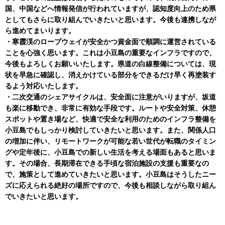
国、中国などへ情報発信が行われていますが、認知度向上のため県
としてもさらに取り組んでいきたいと思います。今後も連携しなが
ら進めてまいります。
・寒霞渓のロープウェイが安全かつ資金面で順調に運営されている
ことを心強く思います。これは小豆島の重要なインフラですので、
今後もよろしくお願いいたします。県道の白線整備については、現
状を早急に確認し、消えかけている部分をできるだけ早く再塗装す
るよう対応いたします。
・二次交通のシェアサイクルは、安全面に注意がいりますが、坂道
も楽に移動でき、非常に有効な手段です。ルートや安全対策、休憩
スポットや置き場など、快適で安全な利用のためのインフラ整備を
小豆島でもしっかり検討していきたいと思います。また、関係人口
の増加に伴い、リモートワークが可能な若い世代が転職のタイミン
グや定年後に、小豆島での新しい生活を考える場面もあると思いま
す。その場合、長期滞在できる手頃な宿泊施設の支援も重要なの
で、施策として進めていきたいと思います。小豆島はそうしたニー
ズに応えられる絶好の場所ですので、今後も相談しながら取り組ん
でいきたいと思います。