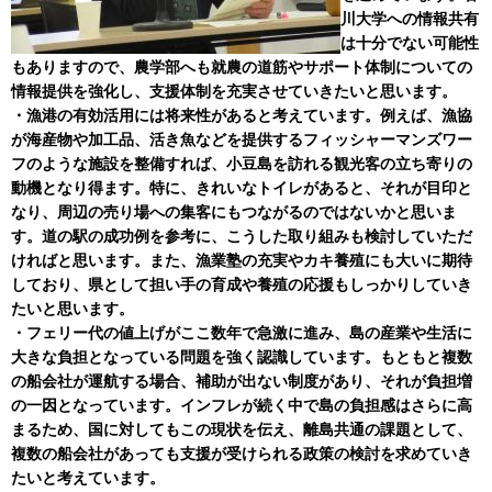
川大学への情報共有
は十分でない可能性
もありますので、農学部へも就農の道筋やサポート体制についての
情報提供を強化し、支援体制を充実させていきたいと思います。
・漁港の有効活用には将来性があると考えています。例えば、漁協
が海産物や加工品、活き魚などを提供するフィッシャーマンズワー
フのような施設を整備すれば、小豆島を訪れる観光客の立ち寄りの
動機となり得ます。特に、きれいなトイレがあると、それが目印と
なり、周辺の売り場への集客にもつながるのではないかと思いま
す。道の駅の成功例を参考に、こうした取り組みも検討していただ
ければと思います。また、漁業塾の充実やカキ養殖にも大いに期待
しており、県として担い手の育成や養殖の応援もしっかりしていき
たいと思います。
・フェリー代の値上げがここ数年で急激に進み、島の産業や生活に
大きな負担となっている問題を強く認識しています。もともと複数
の船会社が運航する場合、補助が出ない制度があり、それが負担増
の一因となっています。インフレが続く中で島の負担感はさらに高
まるため、国に対してもこの現状を伝え、離島共通の課題として、
複数の船会社があっても支援が受けられる政策の検討を求めていき
たいと考えています。