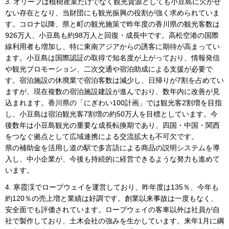
3. オリーブは植樹産業だけでなく観光資源としても小豆島に欠かせ
ない存在となり、当財団にも観光振興の役割が強く求められていま
す。コロナ以降、県と町の観光施策で昨年度の香川県の観光客数は
926万人、小豆島も約98万人と回復・成長中です。高松空港の国際
線利用者も増加し、特に東南アジアからの誘客に期待が高まってい
ます。小豆島は国際認証の取得で知名度が上がっており、情報発信
や観光プロモーション、二次交通や宿泊助成による支援が必要で
す。宿泊施設の休廃業で宿泊客数は減少し、日帰りが7割を占めてい
ますが、現在複数の宿泊施設建設が進んでおり、数年内に改善が見
込まれます。香川県の「にぎわい100計画」では観光客2割増を目指
し、小豆島は宿泊観光客7割増の約50万人を目標としています。今
後数年は小豆島観光の重要な成長転換期であり、四国・中国・関西
をつなぐ拠点として広域連携による交流拡大も不可欠です。
県の補助金を活用し道の駅で多言語による商品の説明システムを導
入し、中小企業が、今後も持続的に経営できるような努力も進めて
います。
4. 寒霞渓でロープウェイを運営しており、昨年度は135％、今年も
約120％の売上増と業績は好調です。創業以来事故は一度もなく、
安全面でも評価されています。ロープウェイの客車以外は社員が自
社で製作しており、土木会社の強みを生かしています。来年1月に綱