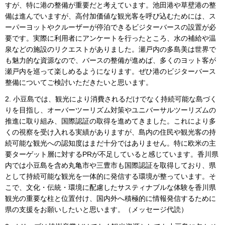
すが、特に港の整備が重要だと考えています。池田港や草壁港の整
備は進んでいますが、高付加価値な観光客を呼び込むためには、ス
ーパーヨットやクルーザーが停泊できるビジターバースの設置が必
要です。実際に利用者にアンケートを行ったところ、水の補給や温
泉などの施設のリクエストがありました。瀬戸内の多島美は世界で
も魅力的な資源なので、バースの整備が進めば、多くのヨット客が
瀬戸内を巡って楽しめるようになります。ぜひ港のビジターバース
整備についてご検討いただきたいと思います。
2. 小豆島では、観光により消費されるだけでなく持続可能な島づく
りを目指し、オーバーツーリズム対策やユニバーサルツーリズムの
推進に取り組み、国際認証の取得を進めてきました。これにより多
くの視察を受け入れる実績がありますが、島内の住民や観光客の持
続可能な観光への認知度はまだ十分ではありません。特に欧米の主
要ターゲット層に対するPRが不足していると感じています。香川県
内では小豆島を含め丸亀市や三豊市も国際認証を取得しており、県
として持続可能な観光を一体的に発信する環境が整っています。そ
こで、文化・伝統・環境に配慮したサスティナブルな体験を香川県
観光の重要な柱と位置付け、国内外へ積極的に情報発信するために
県の支援をお願いしたいと思います。（メッセージ代読）