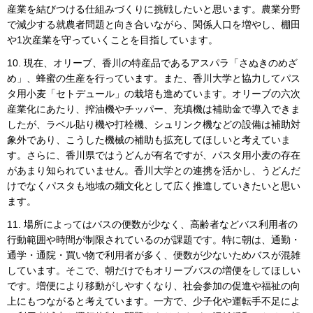
産業を結びつける仕組みづくりに挑戦したいと思います。農業分野
で減少する就農者問題と向き合いながら、関係人口を増やし、棚田
や1次産業を守っていくことを目指しています。
10. 現在、オリーブ、香川の特産品であるアスパラ「さぬきのめざ
め」、蜂蜜の生産を行っています。また、香川大学と協力してパス
タ用小麦「セトデュール」の栽培も進めています。オリーブの六次
産業化にあたり、搾油機やチッパー、充填機は補助金で導入できま
したが、ラベル貼り機や打栓機、シュリンク機などの設備は補助対
象外であり、こうした機械の補助も拡充してほしいと考えていま
す。さらに、香川県ではうどんが有名ですが、パスタ用小麦の存在
があまり知られていません。香川大学との連携を活かし、うどんだ
けでなくパスタも地域の麺文化として広く推進していきたいと思い
ます。
11. 場所によってはバスの便数が少なく、高齢者などバス利用者の
行動範囲や時間が制限されているのが課題です。特に朝は、通勤・
通学・通院・買い物で利用者が多く、便数が少ないためバスが混雑
しています。そこで、朝だけでもオリーブバスの増便をしてほしい
です。増便により移動がしやすくなり、社会参加の促進や福祉の向
上にもつながると考えています。一方で、少子化や運転手不足によ