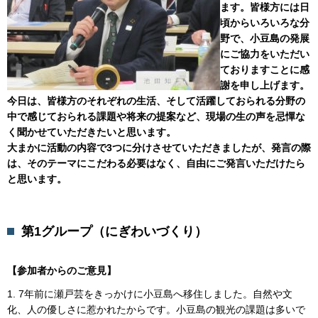
ます。皆様方には日
頃からいろいろな分
野で、小豆島の発展
にご協力をいただい
ておりますことに感
謝を申し上げます。
今日は、皆様方のそれぞれの生活、そして活躍しておられる分野の
中で感じておられる課題や将来の提案など、現場の生の声を忌憚な
く聞かせていただきたいと思います。
大まかに活動の内容で3つに分けさせていただきましたが、発言の際
は、そのテーマにこだわる必要はなく、自由にご発言いただけたら
と思います。
第1グループ（にぎわいづくり）
【参加者からのご意見】
1. 7年前に瀬戸芸をきっかけに小豆島へ移住しました。自然や文
化、人の優しさに惹かれたからです。小豆島の観光の課題は多いで