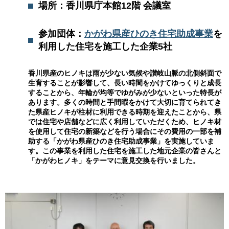
場所：香川県庁本館12階 会議室
参加団体：
かがわ県産ひのき住宅助成事業
を
利用した住宅を施工した企業5社
香川県産のヒノキは雨が少ない気候や讃岐山脈の北側斜面で
生育することが影響して、長い時間をかけてゆっくりと成長
することから、年輪が均等でゆがみが少ないといった特長が
あります。多くの時間と手間暇をかけて大切に育てられてき
た県産ヒノキが柱材に利用できる時期を迎えたことから、県
では住宅や店舗などに広く利用していただくため、ヒノキ材
を使用して住宅の新築などを行う場合にその費用の一部を補
助する「かがわ県産ひのき住宅助成事業」を実施していま
す。この事業を利用した住宅を施工した地元企業の皆さんと
「かがわヒノキ」をテーマに意見交換を行いました。