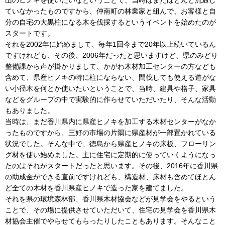
ていなかったものですから、仲南町の林業家と組んで、お客様と自
分の自宅の大黒柱になる木を伐採するというイベントを始めたのが
スタートです。
それを2002年に始めまして、毎年1回今まで20年以上続いているん
ですけれども、その後、2006年だったと思いますけど、県のみどり
整備課から声が掛かりまして、かがわ木材加工センターの方なども
含めて、県産ヒノキの特に柱にならない、間伐しても使える道がな
い小径木を何とか使いたいということで、当時、建具や格子、家具
などをグループの中で実験的に作らせていただいたり、そんな活動
もありました。
当時は、まだ香川県内に県産ヒノキを加工する木材センターがなか
ったものですから、三好の市場の片隅に県産材が一部置かれている
状況でした。そんな中で、徳島から県産ヒノキの床板、フローリン
グ材を使い始めました。主に住宅に定期的に使っていくようになっ
たのはそれがスタートだったと思います。その後、2016年に香川県
の助成金ができる直前ですけれども、構造材、床材も含めてほとん
ど全ての木材を香川県産ヒノキで造った家を建てました。
それを県の環境森林部、香川県木材協会などが見学会をやるという
ことで、その場に提供させていただいて、住宅の見学会を香川県木
材協会主催でやらせてもらったりしたこともあります。そんなこと