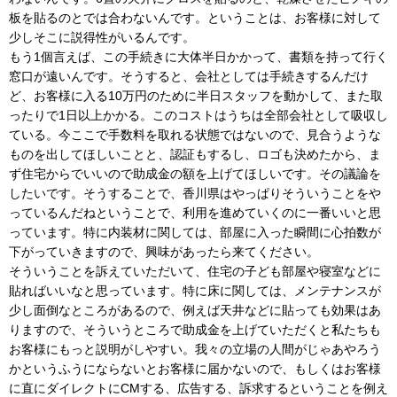
板を貼るのとでは合わないんです。ということは、お客様に対して
少しそこに説得性がいるんです。
もう1個言えば、この手続きに大体半日かかって、書類を持って行く
窓口が遠いんです。そうすると、会社としては手続きするんだけ
ど、お客様に入る10万円のために半日スタッフを動かして、また取
ったりで1日以上かかる。このコストはうちは全部会社として吸収し
ている。今ここで手数料を取れる状態ではないので、見合うような
ものを出してほしいことと、認証もするし、ロゴも決めたから、ま
ず住宅からでいいので助成金の額を上げてほしいです。その議論を
したいです。そうすることで、香川県はやっぱりそういうことをや
っているんだねということで、利用を進めていくのに一番いいと思
っています。特に内装材に関しては、部屋に入った瞬間に心拍数が
下がっていきますので、興味があったら来てください。
そういうことを訴えていただいて、住宅の子ども部屋や寝室などに
貼ればいいなと思っています。特に床に関しては、メンテナンスが
少し面倒なところがあるので、例えば天井などに貼っても効果はあ
りますので、そういうところで助成金を上げていただくと私たちも
お客様にもっと説明がしやすい。我々の立場の人間がじゃあやろう
かというふうにならないとお客様に届かないので、もしくはお客様
に直にダイレクトにCMする、広告する、訴求するということを例え