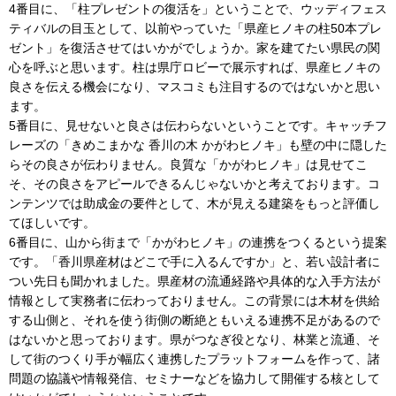
4番目に、「柱プレゼントの復活を」ということで、ウッディフェス
ティバルの目玉として、以前やっていた「県産ヒノキの柱50本プレ
ゼント」を復活させてはいかがでしょうか。家を建てたい県民の関
心を呼ぶと思います。柱は県庁ロビーで展示すれば、県産ヒノキの
良さを伝える機会になり、マスコミも注目するのではないかと思い
ます。
5番目に、見せないと良さは伝わらないということです。キャッチフ
レーズの「きめこまかな 香川の木 かがわヒノキ」も壁の中に隠した
らその良さが伝わりません。良質な「かがわヒノキ」は見せてこ
そ、その良さをアピールできるんじゃないかと考えております。コ
ンテンツでは助成金の要件として、木が見える建築をもっと評価し
てほしいです。
6番目に、山から街まで「かがわヒノキ」の連携をつくるという提案
です。「香川県産材はどこで手に入るんですか」と、若い設計者に
つい先日も聞かれました。県産材の流通経路や具体的な入手方法が
情報として実務者に伝わっておりません。この背景には木材を供給
する山側と、それを使う街側の断絶ともいえる連携不足があるので
はないかと思っております。県がつなぎ役となり、林業と流通、そ
して街のつくり手が幅広く連携したプラットフォームを作って、諸
問題の協議や情報発信、セミナーなどを協力して開催する核として