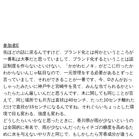
参加者E
先ほどの話に戻るんですけど、ブランド化とは何かというところが
一番私は大事だと思っていまして、ブランド化するということは認
証制度を作らないといけない。「かがわヒノキ」がどこに行ったか
わからないんじゃ駄目なので、一元管理をする必要があるとずっと
言っていまして、それができることが一番です。今、Dさんがおっ
しゃったみたいに神戸牛と宮崎牛を見て、みんな当てられるかとい
ったらたぶん厳しいんだと思うんです。木に関しても同じことが言
えて、同じ場所でも片方は直径は40センチ、たった10センチ離れた
だけで直径が15センチになるんですね。それぐらいちょっとした環
境で目も変わる、強度も変わる。
どうしたらいいかなと思ったときに、香川県が雨が少ないというの
は全国的に有名で、雨が少ないんだったらイチゴの糖度を高めるた
めに水を与えないやり方と同じで、もしかしたら芳香成分が違うん