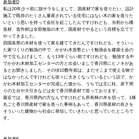
参加者D
私は20年少々前に脱サラをしまして、国産材で家を造りたい、設計
施工で既存のたくさん量産されている住宅にはない木の家を造りた
いという思いを持って会社を起こしたんですけれども、当初から構
造材、造作材は全部無垢の木で、国産材でやるという目標を立てて
やってきました。
四国各県の木材を使って家を建ててきたんですけれども、そういっ
た家づくりの勉強の中で、かがわ木造塾という勉強会を建築士会の
中で立ち上げまして、もう13年ぐらい前ですけれども、勉強する中
でかがわ木材加工センターの方と出会いまして香川県にヒノキがあ
るとお聞きしました。その頃10数年前は、まだそこまで使える物で
はなかったんですけれども徐々に大きくなっているという話で、か
がわ木材加工センターが完成した後から、うちでは主に柱、床下周
りの土台や大引きなどは全て香川県産材で造っております。
最近では、香川県内の方なんですけれども所有林の木を切って、1棟
丸ごと香川県産材で家を造った事例もあって、香川県産材の良さを
そういった建物から社会に発信していきたいと思っていたところで
す。
参加者E