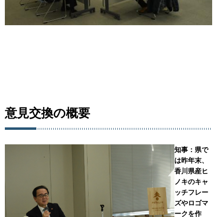
意見交換の概要
知事：県で
は昨年末、
香川県産ヒ
ノキのキャ
ッチフレー
ズやロゴマ
ークを作