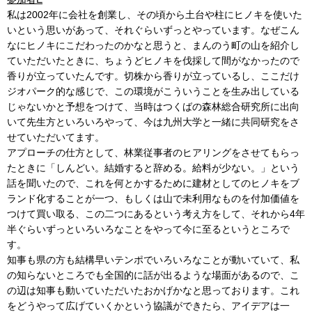
私は2002年に会社を創業し、その頃から土台や柱にヒノキを使いた
いという思いがあって、それぐらいずっとやっています。なぜこん
なにヒノキにこだわったのかなと思うと、まんのう町の山を紹介し
ていただいたときに、ちょうどヒノキを伐採して間がなかったので
香りが立っていたんです。切株から香りが立っているし、ここだけ
ジオパーク的な感じで、この環境がこういうことを生み出している
じゃないかと予想をつけて、当時はつくばの森林総合研究所に出向
いて先生方といろいろやって、今は九州大学と一緒に共同研究をさ
せていただいてます。
アプローチの仕方として、林業従事者のヒアリングをさせてもらっ
たときに「しんどい。結婚すると辞める。給料が少ない。」という
話を聞いたので、これを何とかするために建材としてのヒノキをブ
ランド化することが一つ、もしくは山で未利用なものを付加価値を
つけて買い取る、この二つにあるという考え方をして、それから4年
半ぐらいずっといろいろなことをやって今に至るというところで
す。
知事も県の方も結構早いテンポでいろいろなことが動いていて、私
の知らないところでも全国的に話が出るような場面があるので、こ
の辺は知事も動いていただいたおかげかなと思っております。これ
をどうやって広げていくかという協議ができたら、アイデアは一