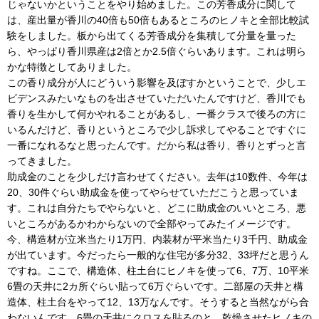
じゃないかということをやり始めました。この芳香成分に関して
は、産出量が香川の40倍も50倍もあるところのヒノキと全部比較試
験をしました。板から出てくる芳香成分を集積して分量を量った
ら、やっぱり香川県産は2倍とか2.5倍ぐらいあります。これは明ら
かな特徴としてありました。
この香り成分が人にどういう影響を及ぼすかということで、少しエ
ビデンスみたいなものを出させていただいたんですけど、香川でも
香りを生かして何かやれることがあるし、一番クラスで後ろの方に
いるんだけど、香りというところで少し訴求してやることですぐに
一番になれるなと思ったんです。だから私は香り、香りとずっと言
ってきました。
助成金のことを少しだけ言わせてください。去年は10数件、今年は
20、30件ぐらい助成金を使ってやらせていただこうと思っていま
す。これは自分たちでやらないと、どこに助成金のいいところ、悪
いところがあるかわからないので全部やってみたイメージです。
今、構造材が立米当たり1万円、内装材が平米当たり3千円、助成金
が出ています。今だったら一般的な住宅が多分32、33坪だと思うん
ですね。ここで、構造体、柱土台にヒノキを使って6、7万、10平米
6畳の天井に2カ所ぐらい貼って6万ぐらいです。二部屋の天井と構
造体、柱土台をやって12、13万なんです。そうすると当然ながら合
わないんです。6畳の天井にクロスを貼るのと、乾燥させたヒノキの