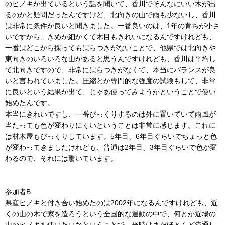
のヒノキが出ているという話を聞いて、香川でそんなにいい木が出
るのかと疑問だったんですけど、北向きの山で雨も少ないし、香川
は非常に条件が良いと聞きました。一番良いのは、1年の育ちが小さ
いですから、きめが細かくて木目もきれいになるんですけれども、
一番はどこから採ってもばらつきがないことで、他県では北向きや
東向きのいろいろな山があると思うんですけれども、香川は平均し
て北向きですので、非常にばらつきがなくて、本当にバランスが良
いと言われていました。圧縮とか専門的な強度の試験もして、非常
に良いという結果が出て、じゃあ使ってみようかということで使い
始めたんです。
本当にきれいですし、一番びっくりするのは外に置いていて雨風が
当たっても色が変わりにくいということは非常に感じます。これに
は材木屋もびっくりしています。5年目、6年目ぐらいでちょっと色
が変わってきましたけれども、普通は2年目、3年目ぐらいで色が変
わるので、それには驚いています。
参加者B
県産ヒノキと付き合い始めたのは2002年になるんですけれども、近
くの山の木で家を造ろうという全国的な運動の中で、何とか近場の
山のヒノキを使いたいなということで、当時はまだほとんど流通し