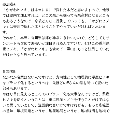
参加者A
「かがわヒノキ」は本当に香川で採れた木だと思いますので、他県
では県内で加工すれば、どこの県から採っても県産材になるところ
もあるようなので、今後どんなに普及していっても、「かがわヒノ
キ」は香川で採れた木ということでやっていただければと思いま
す。
それから、本当に香川県は海が非常にきれいなので、どうしてもサ
ンポートも含めて海沿いが注目されるんですけど、ぜひこの香川県
産ヒノキ、「かがわヒノキ」も含めて、里山にもっと注目していだ
だけたらなと思っています。
参加者B
なかなか名案はないんですけど、方向性として物理的に県産ヒノキ
をブランド化するというのは、先ほどのEさんの話を聞いて驚いた
部分もあります。
やはり目に見えるところでのブランド化も大事なんですけど、県産
ヒノキを使うということは、単に県産ヒノキを使うことだけではな
いと思っていまして、逆説的な言い方ですけれども、もっと広範囲
の意味、環境問題というか、地産地消というか、地域経済を地域で