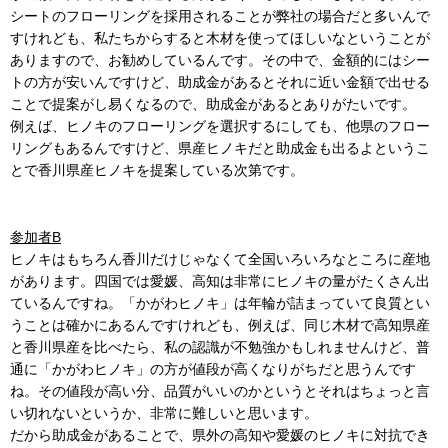
シートのフローリングを採用されることが弊社の場合だと多いんで
すけれども、私たちからすると木材を使ってほしいなということが
ありますので、お勧めしているんです。その中で、金額的にはシー
トの方が安いんですけど、助成金があるとそれに近い金額で出せる
ことで提案がし易くなるので、助成金があるとありがたいです。
例えば、ヒノキのフローリングを選択するにしても、他県のフロー
リングもあるんですけど、県産ヒノキだと助成金も出るよというこ
とで香川県産ヒノキを提案している次第です。
参加者B
ヒノキはもちろん香川だけじゃなくて全国いろいろなところに産地
があります。四国では愛媛、高知は非常にヒノキの量がたくさん出
ているんですね。「かがわヒノキ」は年輪が詰まっていて良質とい
うことは確かにあるんですけれども、例えば、同じ木材で高知県産
と香川県産を比べたら、私の認識が不勉強かもしれませんけど、普
通に「かがわヒノキ」の方が値段が高くなりがちだと思うんです
ね。その値段が高い分、品質がいいのかというとそれはちょっと言
い切れないというか、非常に難しいと思います。
だから助成金があることで、県外の高知や愛媛のヒノキに対抗でき