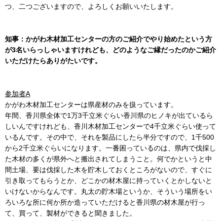
つ、二つございますので、よろしくお願いいたします。
知事：かがわ木材加工センターの方のご紹介でやり始めたという方
が3名いらっしゃいますけれども、どのようなご縁だったのかご紹介
いただけたらありがたいです。
参加者A
かがわ木材加工センターは県産材のみを扱っています。
年間、香川県全体で1万3千立米ぐらい香川県のヒノキが出ているら
しいんですけれども、香川木材加工センターで4千立米ぐらい使って
いるんです。その中で、それを製品にしたら半分ですので、1千500
から2千立米ぐらいになります。一番困っているのは、県内で伐採し
た木材の多くが県外へと搬出されてしまうこと。何でかというと中
間土場、要は伐採した木を貯木しておくところがないので、すぐに
引き取ってもらうとか、どこかの材木屋に持っていくとかしないと
いけないからなんです。丸太の貯木場というか、そういう場所をい
ろいろな所に何か所か造っていただけると香川県の材木屋が行っ
て、買って、製材ができると聞きました。