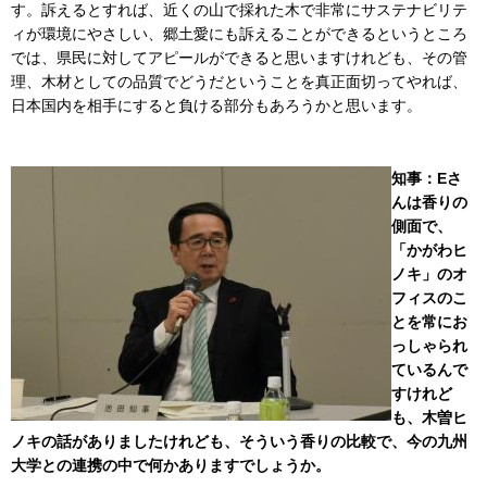
す。訴えるとすれば、近くの山で採れた木で非常にサステナビリテ
ィが環境にやさしい、郷土愛にも訴えることができるというところ
では、県民に対してアピールができると思いますけれども、その管
理、木材としての品質でどうだということを真正面切ってやれば、
日本国内を相手にすると負ける部分もあろうかと思います。
知事：Eさ
んは香りの
側面で、
「かがわヒ
ノキ」のオ
フィスのこ
とを常にお
っしゃられ
ているんで
すけれど
も、木曽ヒ
ノキの話がありましたけれども、そういう香りの比較で、今の九州
大学との連携の中で何かありますでしょうか。