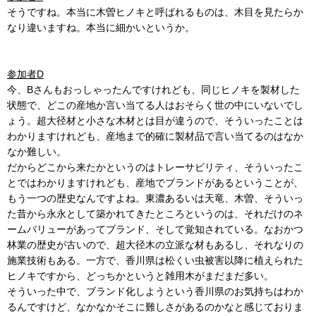
そうですね。本当に木曽ヒノキと呼ばれるものは、木目を見たらか
なり違いますね。本当に細かいというか。
参加者D
今、Bさんもおっしゃったんですけれども、同じヒノキを製材した
状態で、どこの産地か言い当てる人はおそらく世の中にいないでし
ょう。超大径材と小さな木材とは目が違うので、そういったことは
わかりますけれども、産地まで的確に製材品で言い当てるのはなか
なか難しい。
だからどこから来たかというのはトレーサビリティ、そういったこ
とではわかりますけれども、産地でブランドがあるということが、
もう一つの歴史なんですよね。東濃あるいは天竜、木曽、そういっ
た昔から永永として築かれてきたところというのは、それだけのネ
ームバリューがあってブランド、そして覚知されている。なおかつ
林業の歴史が古いので、超大径木の立派な材もあるし、それなりの
施業技術もある。一方で、香川県は松くい虫被害以降に植えられた
ヒノキですから、どっちかというと雑用木がまだまだ多い。
そういった中で、ブランド化しようという香川県のお気持ちはわか
るんですけど、なかなかそこに難しさがあるのかなと感じておりま