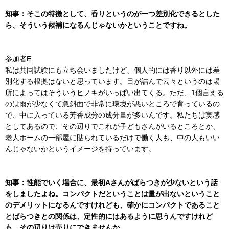
知事：そこの特徴として、香りというのが一つ差別化できるとした
ら、そういう候補になるんじゃないかということですね。
参加者E
私は共同試験にも立ち会いましたけど、個人的には香り以外には差
別化する根拠はないと思っています。目が詰んで云々というのは場
所によってはそういうヒノキがいっぱい出てくる。ただ、1個言える
のは雨が少なくて急斜面で非常に環境が悪いところで育っているの
で、中に入っている芳香成分の成分量が多いんです。私たちは実感
としてあるので、その辺りでこれが子どもさんがいるところとか、
老人ホームの一部屋に貼られているだけで働く人も、中の人もいい
んじゃないかというイメージを持っています。
知事：性能でいく場合に、最初Aさんがばらつきが少ないという話
をしましたよね。コンパクトだということは量が出ないということ
のデメリットになるんですけれども、確かにコンパクトであること
とばらつきとの関係は、定性的にはあるように思うんですけれど
も、その辺りは売りにできませんか。