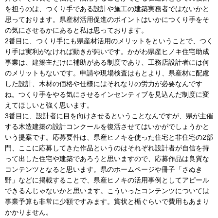
を担うのは、つくり手である設計や施工の建築実務者ではないかと
思っております。県産材活用促進のポイントはいかにつくり手をそ
の気にさせるかにあると私は思っております。
2番目に、つくり手にも県産材活用のメリットをということで、つく
り手は実利がなければ動きが鈍いです。かがわ県産ヒノキ住宅助成
事業は、建築主だけに補助がある制度であり、工務店設計者には何
のメリットもないです。申請や現場検査はもとより、県産材に配慮
した設計、木材の価格や仕様にはそれなりの労力が必要なんです
ね。つくり手をやる気にさせるインセンティブを見込んだ制度に変
えてほしいと強く思います。
3番目に、設計者に目を向けさせるということなんですが、県が主催
する木造建築の設計コンクールを復活させてはいかがでしょうかと
いう提案です。応募要件は、県産ヒノキを使った住宅と非住宅の2部
門、ここに応募してきた作品というのはそれぞれ設計者が自信を持
って出した住宅や建築であろうと思いますので、応募作品は良質な
コンテンツとなると思います。県のホームページや冊子「さぬき
野」などに掲載することで、県産ヒノキの活用事例としてアピール
できるんじゃないかと思います。こういったコンテンツについては
事業予算も非常に少額ですみます。賞状と楯ぐらいで費用もあまり
かかりません。