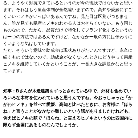
る。ようやく対抗できているというのが今の現状ではないかと思い
ます。それはもう量産体制が全然違いますので。高知や愛媛にすご
くいいヒノキがいっぱいあるんですね。見た目は区別がつきませ
ん。誰が見ても県産ヒノキのわかる人はおそらくいない。もう同じ
ものなので。だから、品質だけで特化してブランド化するというの
は一つの方法ではあるんですけど、なかなか一般の方には伝わりに
くいような気はしています。
ただ、そういう意味で助成金は現状ありがたいんですけど、永久に
続くものではないので、助成金がなくなったときにどうやって県産
ヒノキを維持していくかということが、一番大きな課題かなと思っ
ています。
知事：Bさんが木造建築をずっとされている中で、外材も含めてい
ろいろな木材を使われていると思うんですね。今おっしゃった「か
がわヒノキ」を並べて愛媛、高知と比べたときに、お客様に「ほら
ね」と言うことがなかなか難しいという話がありましたけれども、
例えばヒノキの類で「ほらね」と言えるヒノキというのは四国内に
限らず全国にあるものなんでしょうか。