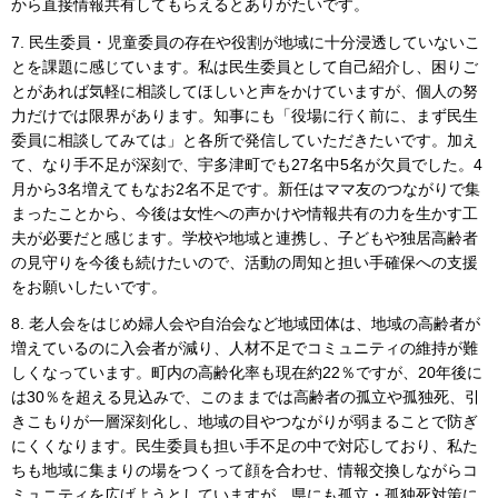
から直接情報共有してもらえるとありがたいです。
7. 民生委員・児童委員の存在や役割が地域に十分浸透していないこ
とを課題に感じています。私は民生委員として自己紹介し、困りご
とがあれば気軽に相談してほしいと声をかけていますが、個人の努
力だけでは限界があります。知事にも「役場に行く前に、まず民生
委員に相談してみては」と各所で発信していただきたいです。加え
て、なり手不足が深刻で、宇多津町でも27名中5名が欠員でした。4
月から3名増えてもなお2名不足です。新任はママ友のつながりで集
まったことから、今後は女性への声かけや情報共有の力を生かす工
夫が必要だと感じます。学校や地域と連携し、子どもや独居高齢者
の見守りを今後も続けたいので、活動の周知と担い手確保への支援
をお願いしたいです。
8. 老人会をはじめ婦人会や自治会など地域団体は、地域の高齢者が
増えているのに入会者が減り、人材不足でコミュニティの維持が難
しくなっています。町内の高齢化率も現在約22％ですが、20年後に
は30％を超える見込みで、このままでは高齢者の孤立や孤独死、引
きこもりが一層深刻化し、地域の目やつながりが弱まることで防ぎ
にくくなります。民生委員も担い手不足の中で対応しており、私た
ちも地域に集まりの場をつくって顔を合わせ、情報交換しながらコ
ミュニティを広げようとしていますが、県にも孤立・孤独死対策に