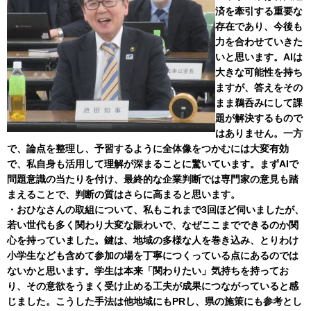
済を牽引する重要な
存在であり、今後も
力を合わせていきた
いと思います。AIは
大きな可能性を持ち
ますが、答えをその
まま鵜呑みにして課
題が解決するもので
はありません。一方
で、論点を整理し、予習するように全体像をつかむには大変有効
で、私自身も活用して理解が深まることに驚いています。まずAIで
問題意識の当たりを付け、最終的な企業判断では専門家の意見も踏
まえることで、判断の質はさらに高まると思います。
・おひなさんの取組について、私もこれまで3回ほど伺いましたが、
若い世代も多く関わり大変な賑わいで、なぜここまでできるのか関
心を持っていました。鍵は、地域の多様な人を巻き込み、とりわけ
小学生なども含めて参加の場を丁寧につくっている点にあるのでは
ないかと思います。学生は本来「関わりたい」気持ちを持ってお
り、その意欲をうまく受け止める工夫が成果につながっていると感
じました。こうした手法は他地域にもPRし、県の施策にも参考とし