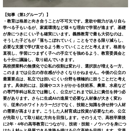
【知事（第1グループ）】
・教育は格差と向き合うことが不可欠です。意欲や能力があり自ら
学べる子もいるが、家庭環境など様々な理由で学習が進まず、基礎
が身につきにくい子も確実にいます。義務教育で最も大切なのは、
そうした子どもが「落ちこぼれていく」ことをできる限り減らし、
必要な支援で学び直せるよう救っていくことだと考えます。格差を
直視し、学習につまずく子への手立てを強めるよう、教育委員会と
も十分に議論し、取り組んでいきます。
高校授業料の無償化で公私の役割は変わり、選択肢が増える一方、
このままでは公立の存在感が小さくなりかねません。今後の公立の
最重要点は、私立では担いにくい分野を積極的に担うことだと考え
ます。具体的には、設備やコストがかかる技術系、農業、水産など
の専門学科は私立では難しく、公立がこれまで以上に責任を持つ必
要があります。さらに生成AIの進展で必要な人材像が大きく変わ
り、従来のホワイトカラーだけでなく、技能と知識を併せ持つ人材
の需要が高まります。こうした人材育成は投資が必要なため、公立
が先取りして取り組む方向を目指します。そのうえで、高校卒業後
に2年・4年の高等教育につながり、技術・技能・ノウハウを身につ
けた人材へと発展できる進路を描ける公立高校を目指します。定員