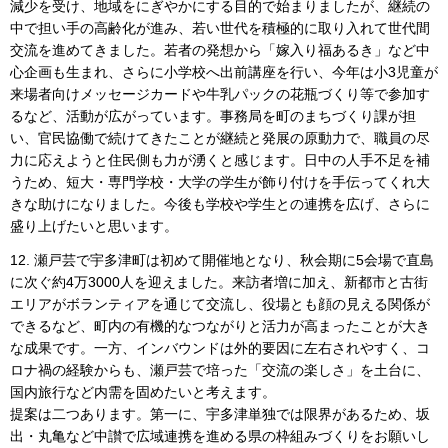
減少を受け、地域をにぎやかにする目的で始まりましたが、継続の
中で担い手の高齢化が進み、若い世代を積極的に取り入れて世代間
交流を進めてきました。若者の発想から「嫁入り福あるき」など中
心企画も生まれ、さらに小学校へ出前講座を行い、今年は小3児童が
来場者向けメッセージカードや牛乳パックの花瓶づくり等で参加す
るなど、活動が広がっています。事務局を町のまちづくり課が担
い、官民協働で続けてきたことが継続と発展の原動力で、職員の尽
力に応えようと住民側も力が湧くと感じます。日中の人手不足を補
うため、短大・専門学校・大学の学生が飾り付けを手伝ってくれ大
きな助けになりました。今後も学校や学生との連携を広げ、さらに
盛り上げたいと思います。
12. 瀬戸芸で宇多津町は初めて開催地となり、秋会期に5会場で直島
に次ぐ約4万3000人を迎えました。来訪者増に加え、新都市と古街
エリアがボランティアを通じて交流し、役場とも顔の見える関係が
できるなど、町内の有機的なつながりと活力が高まったことが大き
な成果です。一方、インバウンドは外的要因に左右されやすく、コ
ロナ禍の経験からも、瀬戸芸で培った「交流の楽しさ」を土台に、
国内旅行など内需を固めたいと考えます。
提案は二つあります。第一に、宇多津単独では限界があるため、坂
出・丸亀など中讃で広域連携を進める県の枠組みづくりをお願いし