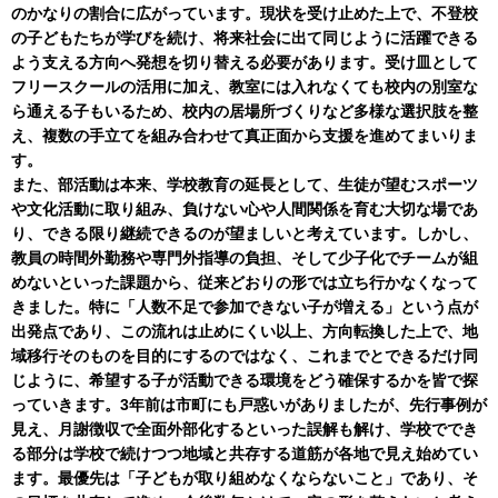
のかなりの割合に広がっています。現状を受け止めた上で、不登校
の子どもたちが学びを続け、将来社会に出て同じように活躍できる
よう支える方向へ発想を切り替える必要があります。受け皿として
フリースクールの活用に加え、教室には入れなくても校内の別室な
ら通える子もいるため、校内の居場所づくりなど多様な選択肢を整
え、複数の手立てを組み合わせて真正面から支援を進めてまいりま
す。
また、部活動は本来、学校教育の延長として、生徒が望むスポーツ
や文化活動に取り組み、負けない心や人間関係を育む大切な場であ
り、できる限り継続できるのが望ましいと考えています。しかし、
教員の時間外勤務や専門外指導の負担、そして少子化でチームが組
めないといった課題から、従来どおりの形では立ち行かなくなって
きました。特に「人数不足で参加できない子が増える」という点が
出発点であり、この流れは止めにくい以上、方向転換した上で、地
域移行そのものを目的にするのではなく、これまでとできるだけ同
じように、希望する子が活動できる環境をどう確保するかを皆で探
っていきます。3年前は市町にも戸惑いがありましたが、先行事例が
見え、月謝徴収で全面外部化するといった誤解も解け、学校ででき
る部分は学校で続けつつ地域と共存する道筋が各地で見え始めてい
ます。最優先は「子どもが取り組めなくならないこと」であり、そ