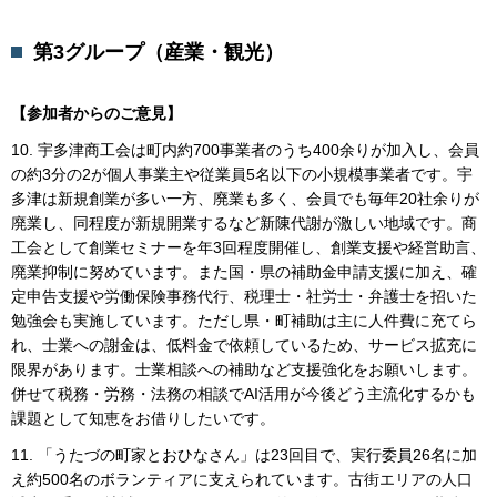
第3グループ（産業・観光）
【参加者からのご意見】
10. 宇多津商工会は町内約700事業者のうち400余りが加入し、会員
の約3分の2が個人事業主や従業員5名以下の小規模事業者です。宇
多津は新規創業が多い一方、廃業も多く、会員でも毎年20社余りが
廃業し、同程度が新規開業するなど新陳代謝が激しい地域です。商
工会として創業セミナーを年3回程度開催し、創業支援や経営助言、
廃業抑制に努めています。また国・県の補助金申請支援に加え、確
定申告支援や労働保険事務代行、税理士・社労士・弁護士を招いた
勉強会も実施しています。ただし県・町補助は主に人件費に充てら
れ、士業への謝金は、低料金で依頼しているため、サービス拡充に
限界があります。士業相談への補助など支援強化をお願いします。
併せて税務・労務・法務の相談でAI活用が今後どう主流化するかも
課題として知恵をお借りしたいです。
11. 「うたづの町家とおひなさん」は23回目で、実行委員26名に加
え約500名のボランティアに支えられています。古街エリアの人口