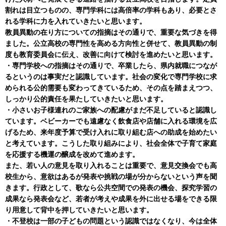
割れは目立つものの、専門学科には高倍率の学科もあり、必要とさ
れる学科に力を入れていきたいと思います。
教員異動の在り方についての指摘はその通りで、重要な気づきを得
ました。公立高校の専門性を高める方向性と併せて、教員異動の制
度も教育委員会に伝え、改善に向けて検討を進めたいと思います。
・専門学校への指摘はその通りで、卒業したら、県内就職につなが
るというのは事実だと認識しています。社会の変化で専門学校に求
められる公的需要も変わってきているため、その点を踏まえつつ、
しっかり公的責任を果たしていきたいと思います。
・小さいお子様連れのご家族への配慮がまだ不足していると認識し
ています。ベビーカーでも遠慮なく飲食店や店舗に入れる環境を広
げるため、来年度予算で受け入れに取り組む店への助成を始めたい
と考えています。こうした取り組みにより、社会全体で子育て家庭
を応援する機運の醸成を改めて進めます。
また、若い人の意見を取り入れることは重要で、意見交換会でも高
校生から、意欲はあるが発表や挑戦の場が分からないという声を聞
きます。行政として、歌なら公共空間での発表の機会、探究学習の
成果なら発表会など、若者が考えや成果を外に出せる場をできる限
り用意して背中を押していきたいと思います。
・不登校は一部の子どもの問題という認識ではなくなり、今は全体