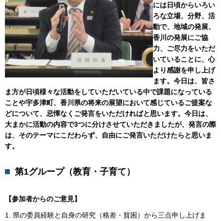
には日頃からいろい
ろな立場、分野、活
動で、地域の発展、
香川の発展にご協
力、ご尽力をいただ
いていることに、心
より感謝を申し上げ
ます。今日は、皆さ
ま方が日頃様々な活動をしていただいている中で課題になっている
ことや宇多津町、香川県の将来の展望において感じているご提案な
どについて、忌憚なくご発言をいただければと思います。今日は、
大まかに活動の内容で3つに分けさせていただきましたが、発言の際
は、そのテーマにこだわらず、自由にご発言いただけたらと思いま
す。
第1グループ（教育・子育て）
【参加者からのご意見】
1. 県の委員経験と自身の研究（格差・貧困）から三点申し上げま