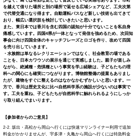
少なく、島では有効な足として普及している実感もあります。市町
を越えて借りた場所と別の場所で返せる広域シェアなど、工夫次第
で代替交通になり得ます。自動運転バスなど新しい技術も出てきて
おり、幅広い選択肢を検討していきたいと思います。
また、東日本では香川を含む四国の認知が十分でないことを私自身
痛感しています。四国4県が一体となって発信を強めるため、次回知
事会に向け四国全体のキャッチフレーズとロゴを作り、改めて四国
を売り出していきます。
・水族館は単なるレクリエーションではなく、社会教育の場である
ことを、日本カワウソの展示を通じて実感しました。親子が楽しみ
ながら、絶滅種・危惧種という事実を学ぶ経験は、子どもたちの理
科への関心にも確実につながります。博物館整備の提案もありまし
たが、建物をすぐに整えるのはなかなかむずかしいと思います。一
方で、香川は歴史文化に比べ自然科学系の施設が少ないのは事実で
す。工夫を重ね、子どもたちが自然科学に触れられるようにしっか
り取り組んでまいります。
【参加者からのご意見】
2-2. 坂出・高松から岡山へ行くには快速マリンライナー利用で追加
料金がかかりませんが、宇多津・丸亀から岡山へ行くには特急料金