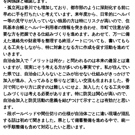
を関係課と確認します。
・孤立死は香川でも増加しており、都市部のように深刻化する前に
早めに手を打ちたいと考えています。来年度から、日常的にヘルパ
ー等の見守りが入っていない独居の方は特にリスクが高いので、住
民基本台帳とヘルパー利用者の情報を突き合わせ、市町で注意が必
要な方を把握できる仕組みづくりを進めます。あわせて、万一に備
えた連絡先や財産等を整理する終活ノートについても、書いてもら
える工夫をしながら、特に対象となる方に作成を促す活動を進めて
いきます。
自治会加入で「メリットは何か」と問われるのは本来の趣旨とは違
いますが、現実にそう考える方が多いのも事実です。私が住んでい
た県では、自治会に入らないとごみが出せない仕組みがきっかけで
加入が進み、入ってみると祭りなど楽しい交流も生まれました。香
川で同じやり方に戻すのは難しいにせよ、加入したくなる工夫や楽
しみづくりは考える必要があります。特に防災は関心が高いので、
自治会加入と防災活動の意義を結びつけて示すことは有効だと思い
ます。
・段ボールベッドや間仕切りの仕様が自治体ごとに違い現場が混乱
する話は初めて聞きました。県として備蓄整備を進める中で、統一
や手順整備も含めて対応したいと思います。