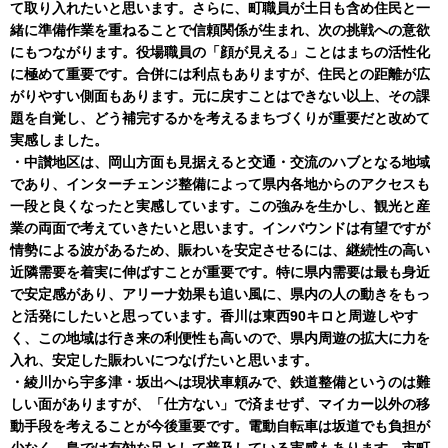
て取り入れたいと思います。さらに、町職員が土日も含め住民と一
緒に準備作業を重ねることで信頼関係が生まれ、次の挑戦への意欲
にもつながります。役場職員の「顔が見える」ことはまちの活性化
に極めて重要です。合併には利点もありますが、住民との距離が広
がりやすい側面もあります。元に戻すことはできない以上、その課
題を自覚し、どう補完するかを考えるまちづくりが重要だと改めて
実感しました。
・中讃地区は、岡山方面も見据えると交通・交流のハブとなる地域
であり、インターチェンジ整備によって県内各地からのアクセスも
一段と良くなったと実感しています。この強みを生かし、観光と産
業の両面で考えていきたいと思います。インバウンドは有望ですが
情勢による波があるため、賑わいを安定させるには、継続性の高い
近隣需要を着実に伸ばすことが重要です。特に県内需要は最も身近
で安定感があり、アリーナ効果も追い風に、県内の人の動きをもっ
と活発にしたいと思っています。香川は東西90キロと周遊しやす
く、この地域は行き来の利便性も高いので、県内周遊の拡大に力を
入れ、安定した賑わいにつなげたいと思います。
・綾川から宇多津・坂出へは現状車頼みで、鉄道整備というのは難
しい面がありますが、「仕方ない」で済ませず、マイカー以外の移
動手段を考えることが今後重要です。電動自転車は坂道でも負担が