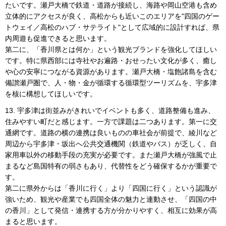
たいです。瀬戸大橋で鉄道・道路が接続し、海路や岡山空港も含め
立体的にアクセスが良く、高松からも近いこのエリアを"四国のゲー
トウェイ／高松のハブ・サテライト"として広域的に設計すれば、県
内周遊も促進できると思います。
第二に、「香川県とは何か」という観光ブランドを強化してほしい
です。特に県西部には寺社やお遍路・おせったい文化が多く、癒し
や心の安寧につながる資源があります。瀬戸大橋・塩飽諸島を含む
備讃瀬戸圏で、人・物・金が循環する循環型ツーリズムを、宇多津
を核に構想してほしいです。
13. 宇多津は街並みがきれいでイベントも多く、道路整備も進み、
住みやすい町だと感じます。一方で課題は二つあります。第一に交
通網です。道路の横の連携は良いものの車社会が前提で、綾川など
周辺から宇多津・坂出へ公共交通機関（鉄道やバス）が乏しく、自
家用車以外の移動手段の充実が必要です。また瀬戸大橋が強風で止
まるなど島国特有の弱さもあり、代替性をどう確保するかが重要で
す。
第二に県外からは「香川に行く」より「四国に行く」という認識が
強いため、観光や産業でも四国全体の魅力と連動させ、「四国の中
の香川」として発信・連携する方が分かりやすく、相互に効果が高
まると思います。