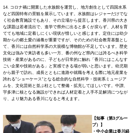
14. コロナ禍に開業した水族館を運営し、地方創生として四国水系
など四国特有の景観を展示しています。水族館はレジャーだけでな
く社会教育施設でもあり、その立場から提言します。香川県の大き
な課題は若者流出で、進学で県外に出ると多くが戻らず、人材を育
てても地域に定着しにくい現状が惜しいと感じます。定住には幼少
期からの郷土愛の涵養が重要ですが、そのための社会教育基盤とし
て、香川には自然科学系の大規模な博物館が不足しています。歴史
文化は強みで来訪者も多い一方、番の州など県内には誇るべき科学
技術・産業があるのに、子どもが日常的に触れ「香川にはこんなす
ごい企業や技術がある」と実感できる場が弱いと思います。幼児期
から親子で訪れ、成長とともに進路や就職を考える際に地元産業を
誇れる"ショーケース"となる総合的な自然科学・技術系ミュージア
ムを、文化芸術と並ぶ柱として整備・拡充してほしいです。中讃、
宇多津に核となる施設ができれば人材定着と人手不足解消につなが
り、より魅力ある香川になると考えます。
【知事（第3グルー
プ）】
・中小企業は香川経