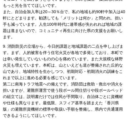
もっと光を当ててほしいです。
また、自治会加入率は20～30％台で、私の地域も約90軒中加入は40
軒にとどまります。勧誘しても「メリットは何か」と問われ、担い
手も減っています。人生100年時代に連帯感が失われれば地域の課
題は進まないので、コミュニティ再生に向けた県の支援をお願いし
ます。
9. 消防防災の立場から、今日的課題と地域課題の二点を申し上げま
す。まず、人的被害を伴う住宅火災が各地で多発しており、本町で
は幸い発生していないものの心を痛めています。また大規模な林野
火災も増えています。本町は、山といえども道が整備された丘的な
山であり、地域特性を生かしつつ、初期対応・初期消火の訓練をこ
れまで以上に進める必要を感じています。
第二に南海トラフ地震への備えです。消防団は救助・救出や消火を
担いますが、避難所運営で使う段ボール間仕切りや段ボールベッド
の組立ては、説明書だけでは住民が手間取り、自治体ごとに資機材
や仕様も異なります。最低限、スフィア基準を踏まえた「香川県
版」の避難所資機材の標準や取扱い手順を整備し、県内で共通運用
できるようにしてほしいです。