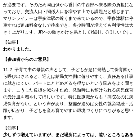
が必要です。そのため岡山側から香川の中西部へ来る際の負担にな
っており、交流人口・関係人口を増やす上でも課題だと感じます。
マリンライナーは宇多津駅の近くまで来ているので、宇多津駅に停
車すれば追加料金なしで往来でき、多少時間が増えても利便性は大
きく上がります。JRへの働きかけを県として検討してほしいです。
【知事】
わかりました。
【参加者からのご意見】
11-2. 子育て中の母親の声として、子どもが急に発熱して保育園か
ら呼び出されると、迎えは結局女性側に偏りやすく、責任ある仕事
に就きにくい、パートにとどめざるを得ないという悩みをよく聞き
ます。こうした負担を減らすため、発熱時にも預けられる病児保育
の受け皿を増やしてほしいです。特に医療職からも「病院なのに病
児保育がない」という声があり、整備が進めば女性の就労継続・活
躍が広がり、子どもを産み育てやすい環境づくりにつながると思い
ます。
【知事】
少しずつ増えていますが、まだ場所によっては、遠いところもある