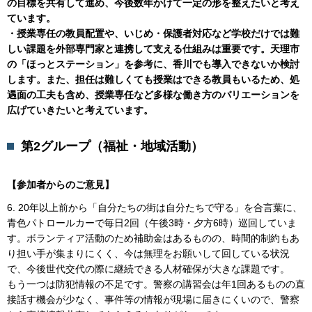
の目標を共有して進め、今後数年かけて一定の形を整えたいと考え
ています。
・授業専任の教員配置や、いじめ・保護者対応など学校だけでは難
しい課題を外部専門家と連携して支える仕組みは重要です。天理市
の「ほっとステーション」を参考に、香川でも導入できないか検討
します。また、担任は難しくても授業はできる教員もいるため、処
遇面の工夫も含め、授業専任など多様な働き方のバリエーションを
広げていきたいと考えています。
第2グループ（福祉・地域活動）
【参加者からのご意見】
6. 20年以上前から「自分たちの街は自分たちで守る」を合言葉に、
青色パトロールカーで毎日2回（午後3時・夕方6時）巡回していま
す。ボランティア活動のため補助金はあるものの、時間的制約もあ
り担い手が集まりにくく、今は無理をお願いして回している状況
で、今後世代交代の際に継続できる人材確保が大きな課題です。
もう一つは防犯情報の不足です。警察の講習会は年1回あるものの直
接話す機会が少なく、事件等の情報が現場に届きにくいので、警察