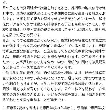
す。
県の子どもの貧困対策の議論を踏まえると、部活動の地域移行が進
む中で、環境や家庭状況によって参加機会に差が生まれる懸念があ
ります。支援を得て能力や個性を伸ばせる子どもがいる一方、移行
先にアクセスできず活動から排除される子どもも出かねません。学
校や教員は、格差・貧困の視点を意識して子どもに関わり、取り残
しを防ぐ対応が必要です。
また、かつて公立優位だった状況が、授業料の平等化などで私立志
向が強まり、公立高校が相対的に弱体化していると感じます。専願
で私立に進む割合が増え、公立が担ってきた職業教育の場が縮小す
れば、技能や技術を身につける機会が失われます。公立を強くする
ために、人事異動のあり方を含め、学校に継続的に関わる教員配置
などをゼロベースで見直すべきだと考えます。
中途退学対策の観点では、通信制高校の増加により、転学や進路変
更が安易になりやすい点が気になります。通信制には学びやすさと
いう利点もありますが、入学した学校で踏ん張る経験が薄れると、
困難に耐える力が育ちにくくなります。公立・私立を問わず、在籍
校で努力を継続できるよう、子どもの意欲を支え、粘り強さを育て
る関わりと支援を重ねることが重要です。
2. 医療系7資格を養成する専門学校の立場から、県施策で専門学校