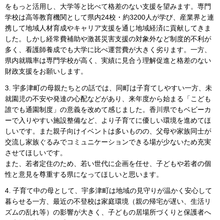
をもっと活用し、大学等と比べて格差のない支援を望みます。専門
学校は高等教育機関として県内24校・約3200人が学び、産業界と連
携して地域人材育成やキャリア支援を通じ地域経済に貢献してきま
した。しかし経常費補助や激甚災害支援の対象外など制度的不利が
多く、看護師養成でも大学に比べ運営費が大きく劣ります。一方、
県内就職率は専門学校が高く、実績に見合う理解促進と格差のない
財政支援をお願いします。
3. 宇多津町の母親たちとの話では、同町は子育てしやすい一方、未
就園児の不安や発達の心配などがあり、来年度から始まる「こども
誰でも通園制度」の意義を改めて感じました。香川県でもベビーカ
ーで入りやすい施設整備など、より子育てに優しい環境を進めてほ
しいです。また親子向けイベントは多いものの、父母や家族同士が
交流し家族ぐるみでコミュニケーションできる場が少ないため充実
させてほしいです。
また、若者定住のため、若い世代に企画を任せ、子どもや若者の個
性と意見を尊重する県になってほしいと思います。
4. 子育て中の母として、宇多津町は地域の見守りが温かく安心して
暮らせる一方、最近の不登校は家庭環境（親の帰宅が遅い、生活リ
ズムの乱れ等）の影響が大きく、子どもの居場所づくりと保護者へ