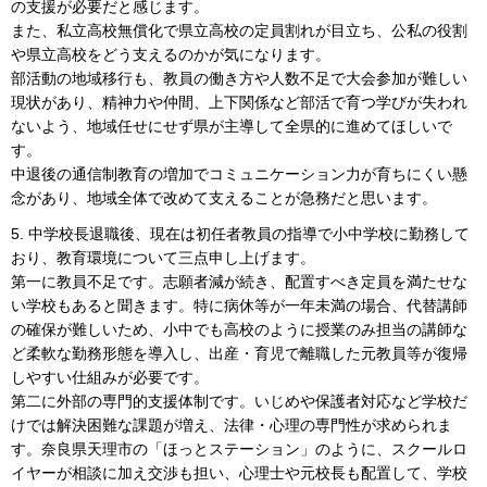
の支援が必要だと感じます。
また、私立高校無償化で県立高校の定員割れが目立ち、公私の役割
や県立高校をどう支えるのかが気になります。
部活動の地域移行も、教員の働き方や人数不足で大会参加が難しい
現状があり、精神力や仲間、上下関係など部活で育つ学びが失われ
ないよう、地域任せにせず県が主導して全県的に進めてほしいで
す。
中退後の通信制教育の増加でコミュニケーション力が育ちにくい懸
念があり、地域全体で改めて支えることが急務だと思います。
5. 中学校長退職後、現在は初任者教員の指導で小中学校に勤務して
おり、教育環境について三点申し上げます。
第一に教員不足です。志願者減が続き、配置すべき定員を満たせな
い学校もあると聞きます。特に病休等が一年未満の場合、代替講師
の確保が難しいため、小中でも高校のように授業のみ担当の講師な
ど柔軟な勤務形態を導入し、出産・育児で離職した元教員等が復帰
しやすい仕組みが必要です。
第二に外部の専門的支援体制です。いじめや保護者対応など学校だ
けでは解決困難な課題が増え、法律・心理の専門性が求められま
す。奈良県天理市の「ほっとステーション」のように、スクールロ
イヤーが相談に加え交渉も担い、心理士や元校長も配置して、学校