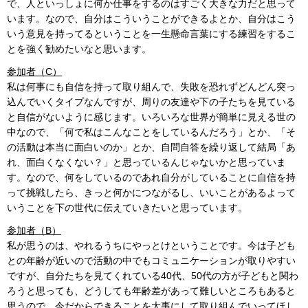
で、人といっしょに何か仕事をするのはすごく大きな力だと思って
います。なので、自分はこういうことができるよとか、自分はこう
いう意見を持ってるということを一生懸命言葉にする練習をするこ
とを強く勧めたいなと思います。
参加者（C）
私は何事にも自信を持って取り組んで、失敗を恐れずどんどん突っ
込んでいくタイプなんですが、周りの友達や下の子たちを見ている
と自信がないように感じます。いろいろな世界が簡単に見える世の
中なので、「何で私はこんなことをしているんだろう」とか、「そ
の活動は本当に面白いのか」とか、自問自答を繰り返して結局「あ
れ、面白くなくない？」と思っているんじゃないかと思っていま
す。なので、何をしているのであれ自分がしていることに自信を持
って挑戦したら、きっと何かにつながるし、いいことがあるよって
いうことを下の世代に伝えていきたいと思っています。
参加者（B）
私が思うのは、やれるうちにやっとけということです。今は子ども
との年齢が近いので活動の中でもコミュニケーションが取りやすい
ですが、自分たちを見てくれている40代、50代の方が子どもと関わ
ろうと思っても、どうしても年齢差があって難しいところもあると
思うので、今だからできることを大事にして取り組んでいってほし