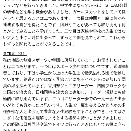
ティアなどを行ってきました。中学生になってからは、STEAM分野
の研修などを学ぶ機会がありました。ガールスカウトをしていて良
かったと思えることは二つあります。一つ目は仲間と一緒に何かを
達成する喜びを得たことです。困難なことがあっても取りあえず何
とかしてみることを学びました。二つ目は家族や学校の先生ではな
い大人と小さい時に出会って、ずっと面倒を見てくれて、これから
もずっと関わることができることです。
参加者（G）
私は地区の剣道スポーツ少年団に所属しています。お伝えしたいこ
とは二つあります。一つ目はスポーツ少年団についてです。週3回練
習しており、下は小学生から上は大学生まで活気溢れる団で活動し
ています。剣道だけではなく季節ごとにあるイベントに参加して団
員の絆を深めています。香川県ジュニアリーダー、四国ブロックや
全国の交流大会、日独同時交流大会に参加し、リーダー活動にも積
極的に取り組んでいます。二つ目にリーダー会での一期一会の出会
いがとても良かったと思います。人生で一度出会えるかどうかの多
種多様な人と出会えて豊富な人生経験をすることができ、今ではさ
まざまな価値観を理解しようとする姿勢を持つことができました。
この経験は日独同時交流でドイツに行ったときにもとても役に立っ
たと思います。