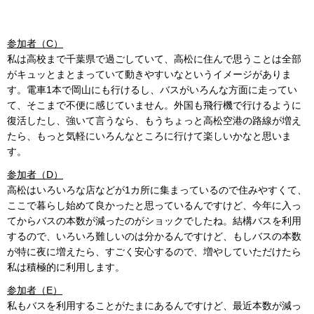
参加者（C）
私は高校まで千葉県で過ごしていて、高松に住んで思うことは全部
がキュッとまとまっていて動きやすいなというイメージがありま
す。電車1本で岡山にも行けるし、バスがいろんな方面に走ってい
て、そこまで不便に感じていません。外国も飛行機で行けるように
復活したし、強いて言うなら、もうちょっと高松空港の路線が増え
たら、もっと気軽にいろんなところに行けて楽しいかなと思いま
す。
参加者（D）
高松はいろいろな店などが1カ所に集まっているので住みやすくて、
ここで暮らし始めて良かったと思っているんですけど、今年に入っ
てからバスの本数が減ったのがショックでしたね。結構バスを利用
するので、いろいろ難しいのは分かるんですけど、もしバスの本数
が特に夜に増えたら、すごく安心するので、増やしていただけたら
私は積極的に利用します。
参加者（E）
私もバスを利用することがたまにあるんですけど、最近本数が減っ