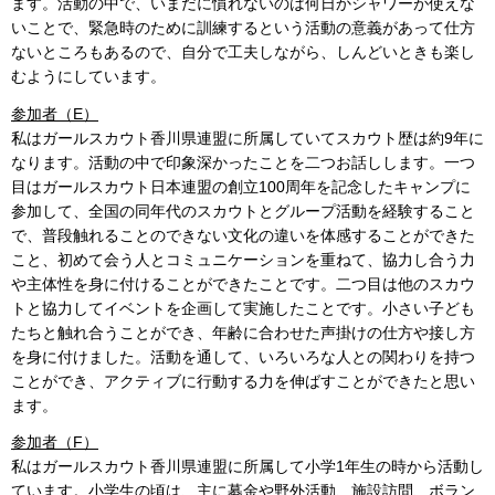
ます。活動の中で、いまだに慣れないのは何日かシャワーが使えな
いことで、緊急時のために訓練するという活動の意義があって仕方
ないところもあるので、自分で工夫しながら、しんどいときも楽し
むようにしています。
参加者（E）
私はガールスカウト香川県連盟に所属していてスカウト歴は約9年に
なります。活動の中で印象深かったことを二つお話しします。一つ
目はガールスカウト日本連盟の創立100周年を記念したキャンプに
参加して、全国の同年代のスカウトとグループ活動を経験すること
で、普段触れることのできない文化の違いを体感することができた
こと、初めて会う人とコミュニケーションを重ねて、協力し合う力
や主体性を身に付けることができたことです。二つ目は他のスカウ
トと協力してイベントを企画して実施したことです。小さい子ども
たちと触れ合うことができ、年齢に合わせた声掛けの仕方や接し方
を身に付けました。活動を通して、いろいろな人との関わりを持つ
ことができ、アクティブに行動する力を伸ばすことができたと思い
ます。
参加者（F）
私はガールスカウト香川県連盟に所属して小学1年生の時から活動し
ています。小学生の頃は、主に募金や野外活動、施設訪問、ボラン