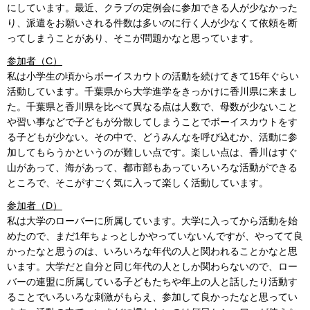
にしています。最近、クラブの定例会に参加できる人が少なかった
り、派遣をお願いされる件数は多いのに行く人が少なくて依頼を断
ってしまうことがあり、そこが問題かなと思っています。
参加者（C）
私は小学生の頃からボーイスカウトの活動を続けてきて15年ぐらい
活動しています。千葉県から大学進学をきっかけに香川県に来まし
た。千葉県と香川県を比べて異なる点は人数で、母数が少ないこと
や習い事などで子どもが分散してしまうことでボーイスカウトをす
る子どもが少ない。その中で、どうみんなを呼び込むか、活動に参
加してもらうかというのが難しい点です。楽しい点は、香川はすぐ
山があって、海があって、都市部もあっていろいろな活動ができる
ところで、そこがすごく気に入って楽しく活動しています。
参加者（D）
私は大学のローバーに所属しています。大学に入ってから活動を始
めたので、まだ1年ちょっとしかやっていないんですが、やってて良
かったなと思うのは、いろいろな年代の人と関われることかなと思
います。大学だと自分と同じ年代の人としか関わらないので、ロー
バーの連盟に所属している子どもたちや年上の人と話したり活動す
ることでいろいろな刺激がもらえ、参加して良かったなと思ってい