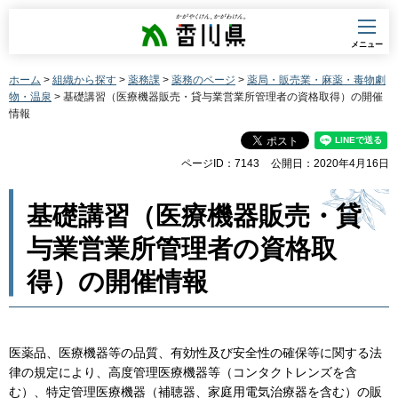
香川県
メニュー
ホーム
>
組織から探す
>
薬務課
>
薬務のページ
>
薬局・販売業・麻薬・毒物劇
物・温泉
> 基礎講習（医療機器販売・貸与業営業所管理者の資格取得）の開催
情報
ページID：7143
公開日：2020年4月16日
基礎講習（医療機器販売・貸
与業営業所管理者の資格取
得）の開催情報
医薬品、医療機器等の品質、有効性及び安全性の確保等に関する法
律の規定により、高度管理医療機器等（コンタクトレンズを含
む）、特定管理医療機器（補聴器、家庭用電気治療器を含む）の販