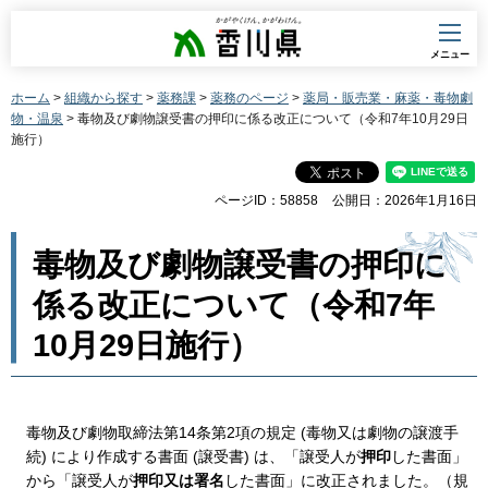
香川県
メニュー
ホーム
>
組織から探す
>
薬務課
>
薬務のページ
>
薬局・販売業・麻薬・毒物劇
物・温泉
> 毒物及び劇物譲受書の押印に係る改正について（令和7年10月29日
施行）
ページID：58858
公開日：2026年1月16日
毒物及び劇物譲受書の押印に
係る改正について（令和7年
10月29日施行）
毒物及び劇物取締法第14条第2項の規定 (毒物又は劇物の譲渡手
続) により作成する書面 (譲受書) は、「譲受人が
押印
した書面」
から「譲受人が
押印又は署名
した書面」に改正されました。（規