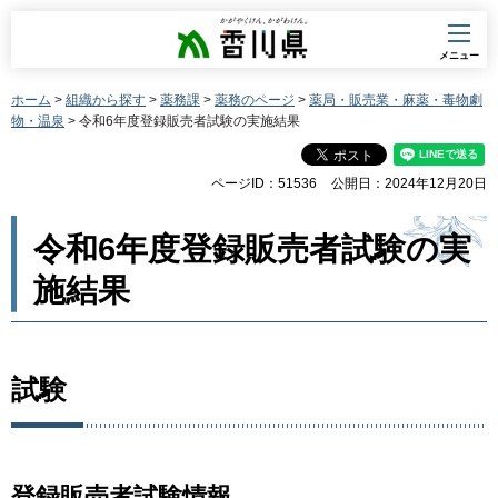
香川県
メニュー
ホーム
>
組織から探す
>
薬務課
>
薬務のページ
>
薬局・販売業・麻薬・毒物劇
物・温泉
> 令和6年度登録販売者試験の実施結果
ページID：51536
公開日：2024年12月20日
令和6年度登録販売者試験の実
施結果
試験
登録販売者試験情報