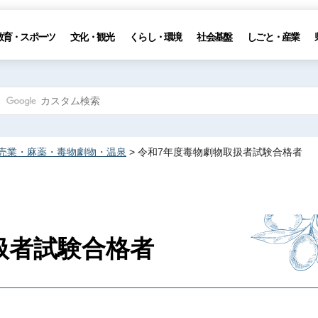
教育・スポーツ
文化・観光
くらし・環境
社会基盤
しごと・産業
売業・麻薬・毒物劇物・温泉
> 令和7年度毒物劇物取扱者試験合格者
扱者試験合格者