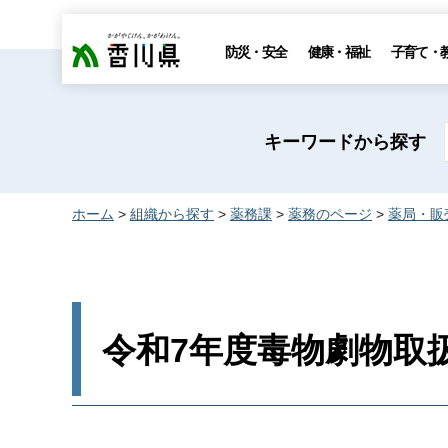
香川県
防災・安全
健康・福祉
子育て・
キーワードから探す
ホーム
>
組織から探す
>
薬務課
>
薬務のページ
>
薬局・販
令和7年度毒物劇物取