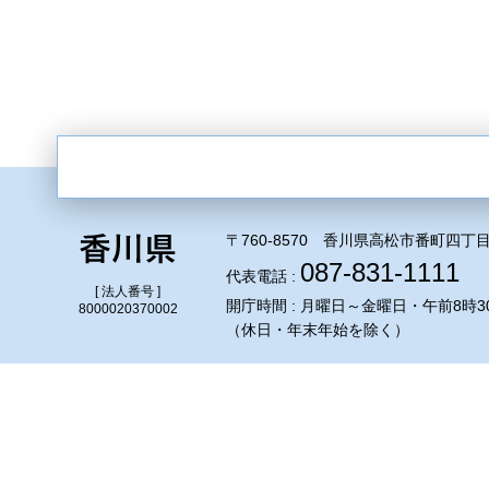
〒760-8570 香川県高松市番町四丁目
087-831-1111
代表電話 :
[ 法人番号 ]
開庁時間 : 月曜日～金曜日・午前8時3
8000020370002
（休日・年末年始を除く）