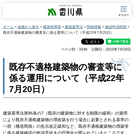
香川県
メニュー
ホーム
>
組織から探す
>
建築指導課
>
建築基準法
>
関係情報
>
確認申請関係
>
既存不適格建築物の審査等に係る運用について（平成22年7月20日）
ページID：3246
公開日：2010年7月20日
既存不適格建築物の審査等に
係る運用について（平成22年
7月20日）
建築基準法第86条の7（既存の建築物に対する制限の緩和）の適用
により既存不適格建築物の増改築を行う場合に必要とされる基準の
一部（構造関係）の告示改正緩和など、既存不適格建築物の増築等
に係る建築確認の申請手続きの円滑化が図られているところです