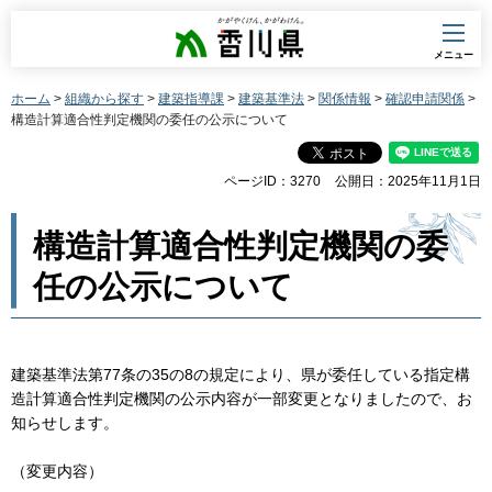
香川県
メニュー
ホーム
>
組織から探す
>
建築指導課
>
建築基準法
>
関係情報
>
確認申請関係
>
構造計算適合性判定機関の委任の公示について
ページID：3270
公開日：2025年11月1日
構造計算適合性判定機関の委
任の公示について
建築基準法第77条の35の8の規定により、県が委任している指定構
造計算適合性判定機関の公示内容が一部変更となりましたので、お
知らせします。
（変更内容）