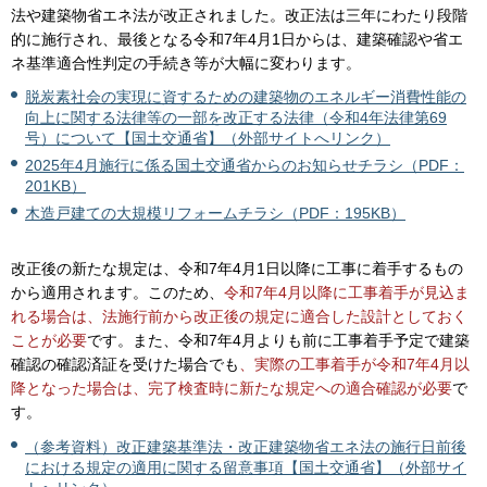
法や建築物省エネ法が改正されました。改正法は三年にわたり段階
的に施行され、最後となる令和7年4月1日からは、建築確認や省エ
ネ基準適合性判定の手続き等が大幅に変わります。
脱炭素社会の実現に資するための建築物のエネルギー消費性能の
向上に関する法律等の一部を改正する法律（令和4年法律第69
号）について【国土交通省】（外部サイトへリンク）
2025年4月施行に係る国土交通省からのお知らせチラシ（PDF：
201KB）
木造戸建ての大規模リフォームチラシ（PDF：195KB）
改正後の新たな規定は、令和7年4月1日以降に工事に着手するもの
から適用されます。このため、
令和7年4月以降に工事着手が見込ま
れる場合は、法施行前から改正後の規定に適合した設計としておく
ことが必要
です。また、令和7年4月よりも前に工事着手予定で建築
確認の確認済証を受けた場合でも
、実際の工事着手が令和7年4月以
降となった場合は、完了検査時に新たな規定への適合確認が必要
で
す。
（参考資料）改正建築基準法・改正建築物省エネ法の施行日前後
における規定の適用に関する留意事項【国土交通省】（外部サイ