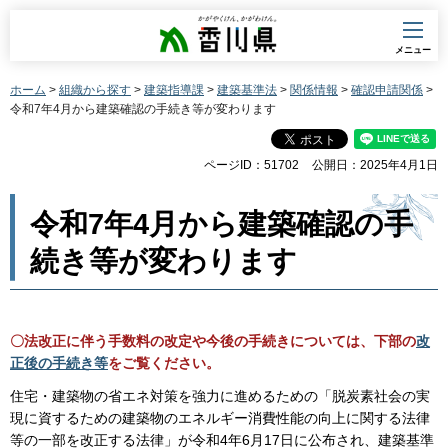
香川県
メニュー
ホーム
>
組織から探す
>
建築指導課
>
建築基準法
>
関係情報
>
確認申請関係
>
令和7年4月から建築確認の手続き等が変わります
ページID：51702
公開日：2025年4月1日
令和7年4月から建築確認の手
続き等が変わります
〇
法
改正に伴う手数料の改定や今後の手続きについては、下部の
改
正後の手続き等
をご覧ください。
住宅・建築物の省エネ対策を強力に進めるための「脱炭素社会の実
現に資するための建築物のエネルギー消費性能の向上に関する法律
等の一部を改正する法律」が令和4年6月17日に公布され、建築基準