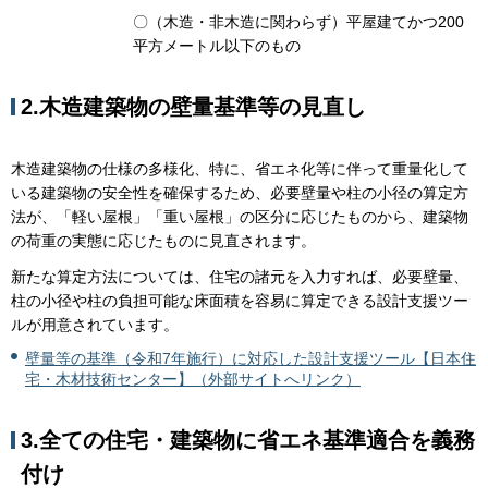
〇（木造・非木造に関わらず）平屋建てかつ200
平方メートル以下のもの
2.木造建築物の壁量基準等の見直し
木造建築物の仕様の多様化、特に、省エネ化等に伴って重量化して
いる建築物の安全性を確保するため、必要壁量や柱の小径の算定方
法が、「軽い屋根」「重い屋根」の区分に応じたものから、建築物
の荷重の実態に応じたものに見直されます。
新たな算定方法については、住宅の諸元を入力すれば、必要壁量、
柱の小径や柱の負担可能な床面積を容易に算定できる設計支援ツー
ルが用意されています。
壁量等の基準（令和7年施行）に対応した設計支援ツール【日本住
宅・木材技術センター】（外部サイトへリンク）
3.全ての住宅・建築物に省エネ基準適合を義務
付け