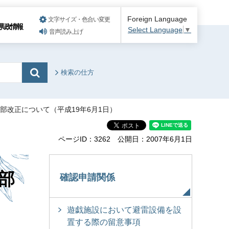
Foreign Language
文字サイズ・色合い変更
県政情報
Select Language
▼
音声読み上げ
検索の仕方
部改正について（平成19年6月1日）
ページID：3262
公開日：2007年6月1日
部
確認申請関係
遊戯施設において避雷設備を設
置する際の留意事項