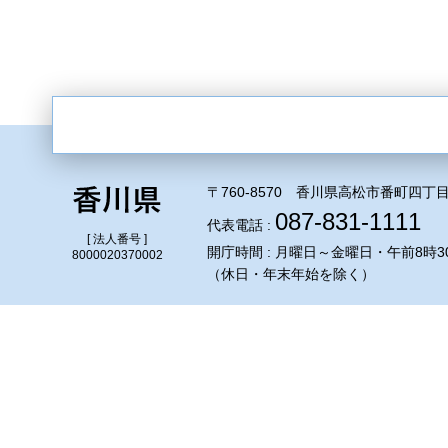
〒760-8570 香川県高松市番町四丁目
087-831-1111
代表電話 :
[ 法人番号 ]
開庁時間 : 月曜日～金曜日・午前8時3
8000020370002
（休日・年末年始を除く）