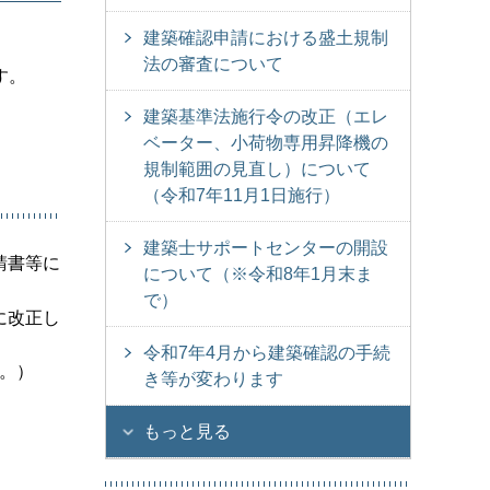
建築確認申請における盛土規制
法の審査について
す。
建築基準法施行令の改正（エレ
ベーター、小荷物専用昇降機の
規制範囲の見直し）について
（令和7年11月1日施行）
建築士サポートセンターの開設
請書等に
について（※令和8年1月末ま
で）
に改正し
令和7年4月から建築確認の手続
く。）
き等が変わります
もっと見る