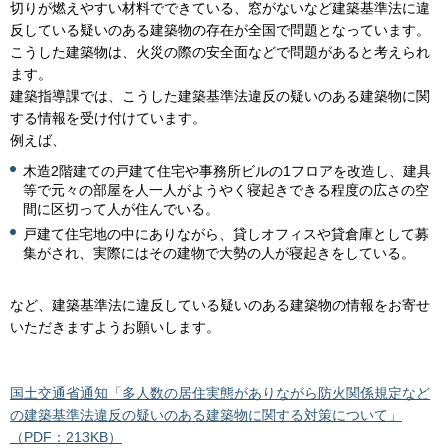
切りが燃えやすい材料でできている、窓がないなど建築基準法に違
反している疑いのある建築物の存在が全国で問題となっています。
こうした建築物は、火災の際の安全面などで問題があると考えられ
ます。
建築指導課では、こうした建築基準法違反の疑いのある建築物に関
する情報を受け付けています。
例えば、
木造2階建ての戸建て住宅や事務所ビルの1フロアを改造し、建具
等で元々の部屋を人一人がようやく寝起きできる程度の広さの空
間に区切って人が住んでいる。
戸建て住宅地の中にありながら、貸しオフィスや貸倉庫として募
集がされ、実際にはその建物で大勢の人が寝起きをしている。
など、建築基準法に違反している疑いのある建築物の情報をお寄せ
いただきますようお願いします。
国土交通省通知「多人数の居住実態がありながら防火関係規定など
の建築基準法違反の疑いのある建築物に関する対策について」
（PDF：213KB）