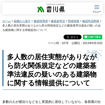
香川県
メニュー
ホーム
>
組織から探す
>
建築指導課
>
建築基準法
>
関係情報
>
確認申請関係
>
多人数の居住実態がありながら防火関係規定などの建築基準法違反の疑いのあ
る建築物に関する情報提供について
ページID：3276
公開日：2013年6月10日
多人数の居住実態がありなが
ら防火関係規定などの建築基
準法違反の疑いのある建築物
に関する情報提供について
多数の人が寝泊りなどをし実質的に居住していながら、各部屋の仕