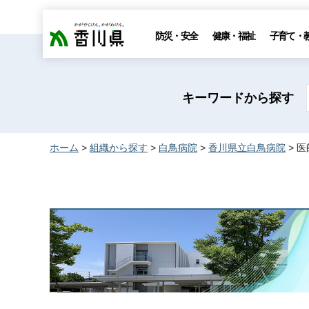
香川県
防災・安全
健康・福祉
子育て・
キーワードから探す
ホーム
>
組織から探す
>
白鳥病院
>
香川県立白鳥病院
> 