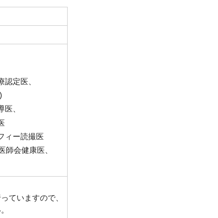
療認定医、
)
導医、
医
フィー読撮医
本医師会健康医、
行っていますので、
い。