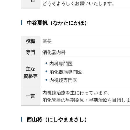
どうぞよろしくお願いいたします。
中谷夏帆（なかたにかほ）
役職
医長
専門
消化器内科
内科専門医
主な
消化器病専門医
資格等
内視鏡専門医
内視鏡治療を主に行っています。
一言
消化管癌の早期発見・早期治療を目指し
西山将（にしやままさし）