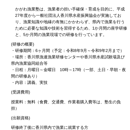
かがわ漁業塾は、漁業者の担い手確保・育成を目的に、平成
27年度から一般社団法人香川県水産振興協会が実施してお
り、漁業知識や地縁の有無にかかわらず、県内で漁業を行う
ために必要な知識や技術を習得するため、1か月間の座学研修
と、5か月間の漁業現場での研修を行っています。
(研修の概要)
・研修期間：6ヶ月間（予定：令和8年9月～令和9年2月まで）
・場所：香川県漁連漁業研修センターや香川県水産試験場及び
県内漁業協同組合等
・日程：月曜日～金曜日 10時～17時（一部、土日・早朝・夜
間の研修あり）
・内容：講義、実技
(受講費用)
授業料：無料（食費、交通費、作業着購入費等は、塾生の負
担）
(出願資格)
研修終了後に香川県内で漁業に就業する方