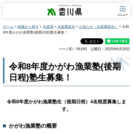
香川県
メニュー
ホーム
>
組織から探す
>
水産課
>
水産業総合
>
お知らせ（水産業総合）
> 令和
8年度かがわ漁業塾(後期日程)塾生募集！
ページID：56160
公開日：2025年6月20日
令和8年度かがわ漁業塾(後期
日程)塾生募集！
令和8年度かがわ漁業塾生（後期日程）4名程度募集しま
す。
かがわ漁業塾の概要