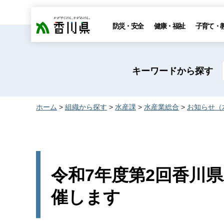
香川県
防災・安全
健康・福祉
子育て・
キーワードから探す
ホーム
>
組織から探す
>
水産課
>
水産業総合
>
お知らせ（
令和7年度第2回香川
催します