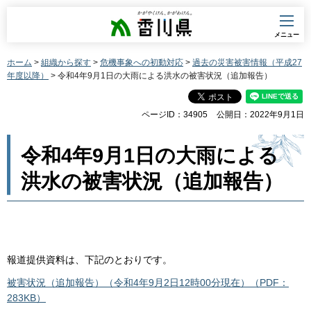
香川県
メニュー
ホーム
>
組織から探す
>
危機事象への初動対応
>
過去の災害被害情報（平成27
年度以降）
> 令和4年9月1日の大雨による洪水の被害状況（追加報告）
ページID：34905
公開日：2022年9月1日
令和4年9月1日の大雨による
洪水の被害状況（追加報告）
報道提供資料は、下記のとおりです。
被害状況（追加報告）（令和4年9月2日12時00分現在）（PDF：
283KB）