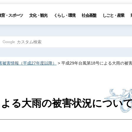
教育・スポーツ
文化・観光
くらし・環境
社会基盤
しごと・産業
害被害情報（平成27年度以降）
> 平成29年台風第18号による大雨の被
号による大雨の被害状況につい