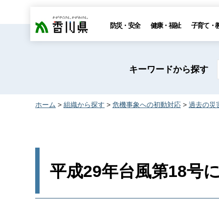
香川県
防災・安全
健康・福祉
子育て・
キーワードから探す
ホーム
>
組織から探す
>
危機事象への初動対応
>
過去の災
平成29年台風第18