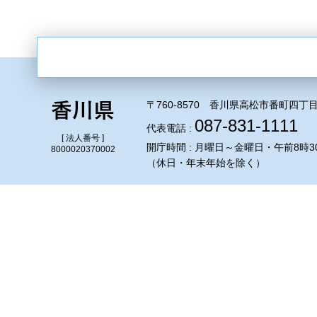
〒760-8570 香川県高松市番町四丁目
087-831-1111
代表電話 :
[ 法人番号 ]
開庁時間 : 月曜日～金曜日・午前8時3
8000020370002
（休日・年末年始を除く）