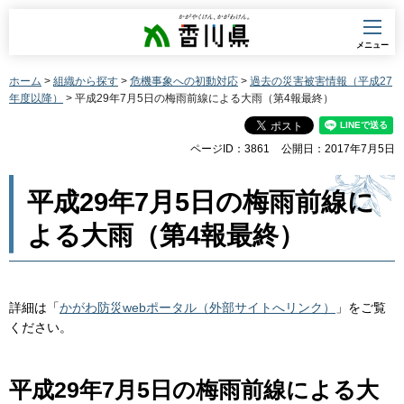
香川県
メニュー
ホーム
>
組織から探す
>
危機事象への初動対応
>
過去の災害被害情報（平成27
年度以降）
> 平成29年7月5日の梅雨前線による大雨（第4報最終）
ページID：3861
公開日：2017年7月5日
平成29年7月5日の梅雨前線に
よる大雨（第4報最終）
詳細は「
かがわ防災webポータル（外部サイトへリンク）
」をご覧
ください。
平成29年7月5日の梅雨前線による大