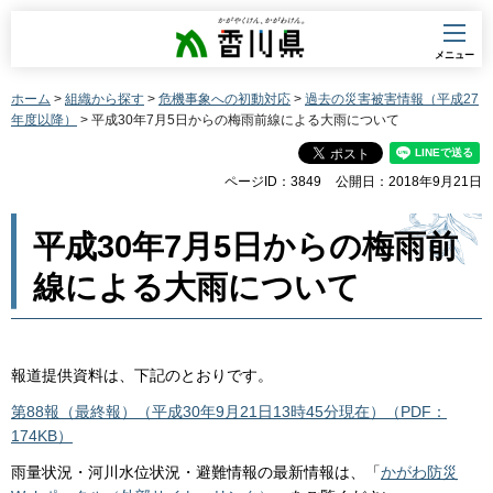
香川県
メニュー
ホーム
>
組織から探す
>
危機事象への初動対応
>
過去の災害被害情報（平成27
年度以降）
> 平成30年7月5日からの梅雨前線による大雨について
ページID：3849
公開日：2018年9月21日
平成30年7月5日からの梅雨前
線による大雨について
報道提供資料は、下記のとおりです。
第88報（最終報）（平成30年9月21日13時45分現在）（PDF：
174KB）
雨量状況・河川水位状況・避難情報の最新情報は、「
かがわ防災