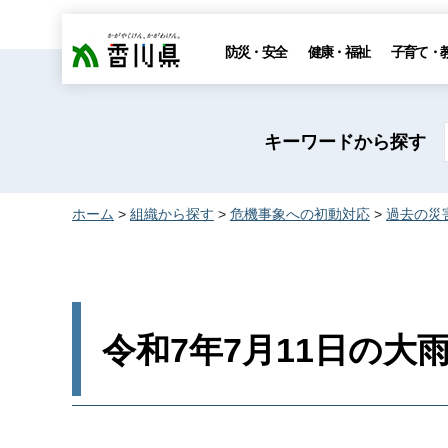
香川県
防災・安全
健康・福祉
子育て・
キーワードから探す
ホーム
>
組織から探す
>
危機事象への初動対応
>
過去の災
令和7年7月11日の大