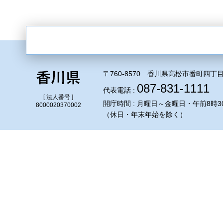
〒760-8570 香川県高松市番町四丁目
087-831-1111
代表電話 :
[ 法人番号 ]
開庁時間 : 月曜日～金曜日・午前8時3
8000020370002
（休日・年末年始を除く）