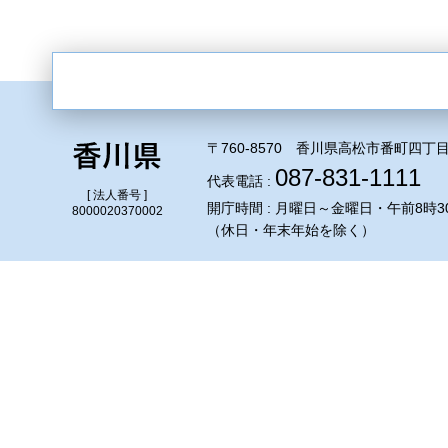
〒760-8570 香川県高松市番町四丁目
087-831-1111
代表電話 :
[ 法人番号 ]
開庁時間 : 月曜日～金曜日・午前8時3
8000020370002
（休日・年末年始を除く）