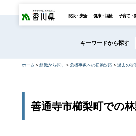
香川県
防災・安全
健康・福祉
子育て・
キーワードから探す
ホーム
>
組織から探す
>
危機事象への初動対応
>
過去の災
善通寺市櫛梨町での林