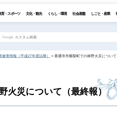
教育・スポーツ
文化・観光
くらし・環境
社会基盤
しごと・産業
害被害情報（平成27年度以降）
> 善通寺市櫛梨町での林野火災につい
野火災について（最終報）