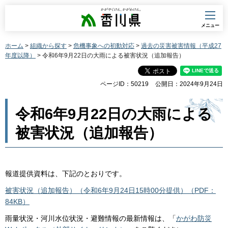
香川県
メニュー
ホーム
>
組織から探す
>
危機事象への初動対応
>
過去の災害被害情報（平成27
年度以降）
> 令和6年9月22日の大雨による被害状況（追加報告）
ページID：50219
公開日：2024年9月24日
令和6年9月22日の大雨による
被害状況（追加報告）
報道提供資料は、下記のとおりです。
被害状況（追加報告）（令和6年9月24日15時00分提供）（PDF：
84KB）
雨量状況・河川水位状況・避難情報の最新情報は、「
かがわ防災