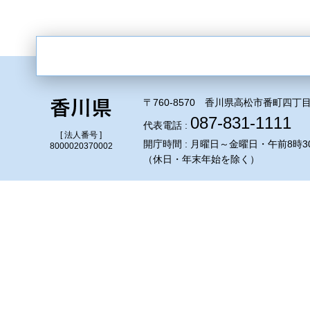
〒760-8570 香川県高松市番町四丁目
087-831-1111
代表電話 :
[ 法人番号 ]
開庁時間 : 月曜日～金曜日・午前8時3
8000020370002
（休日・年末年始を除く）