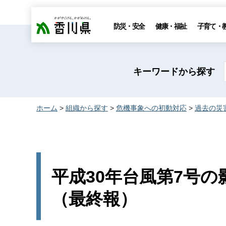
香川県
防災・安全
健康・福祉
子育て・
キーワードから探す
ホーム
>
組織から探す
>
危機事象への初動対応
>
過去の災
平成30年台風第7号
（最終報）