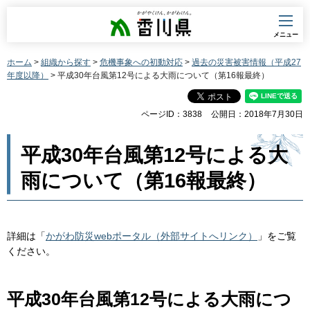
香川県
メニュー
ホーム
>
組織から探す
>
危機事象への初動対応
>
過去の災害被害情報（平成27
年度以降）
> 平成30年台風第12号による大雨について（第16報最終）
ページID：3838
公開日：2018年7月30日
平成30年台風第12号による大
雨について（第16報最終）
詳細は「
かがわ防災webポータル（外部サイトへリンク）
」をご覧
ください。
平成30年台風第12号による大雨につ