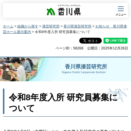
香川県
メニュー
ホーム
>
組織から探す
>
漆芸研究所
>
香川県漆芸研究所
>
お知らせ 香川県漆
芸ホール展示案内
> 令和8年度入所 研究員募集について
ページID：58268
公開日：2025年12月26日
香川県漆芸研究所
Kagawa Urushi Lacquerware Institute
令和8年度入所 研究員募集に
ついて