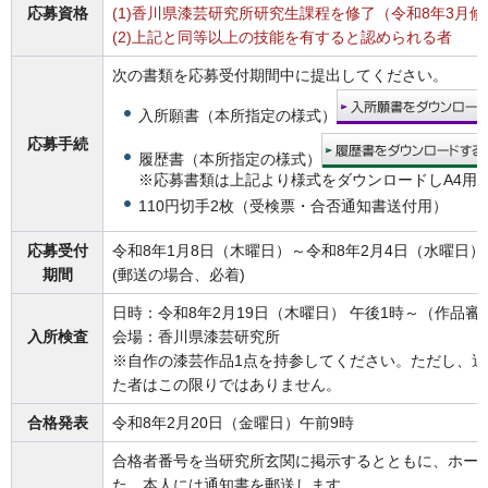
応募資格
(1)香川県漆芸研究所研究生課程を修了（令和8年3月
(2)上記と同等以上の技能を有すると認められる者
次の書類を応募受付期間中に提出してください。
入所願書（本所指定の様式）
応募手続
履歴書（本所指定の様式）
※応募書類は上記より様式をダウンロードしA4用
110円切手2枚（受検票・合否通知書送付用）
応募受付
令和8年1月8日（木曜日）～令和8年2月4日（水曜日）
期間
(郵送の場合、必着)
日時：令和8年2月19日（木曜日） 午後1時～（作品審
入所検査
会場：香川県漆芸研究所
※自作の漆芸作品1点を持参してください。ただし、
た者はこの限りではありません。
合格発表
令和8年2月20日（金曜日）午前9時
合格者番号を当研究所玄関に掲示するとともに、ホー
た、本人には通知書を郵送します。