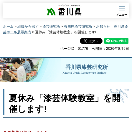
香川県
メニュー
ホーム
>
組織から探す
>
漆芸研究所
>
香川県漆芸研究所
>
お知らせ 香川県漆
芸ホール展示案内
> 夏休み「漆芸体験教室」を開催します!
ページID：61776
公開日：2026年6月9日
香川県漆芸研究所
Kagawa Urushi Lacquerware Institute
夏休み「漆芸体験教室」を開
催します!