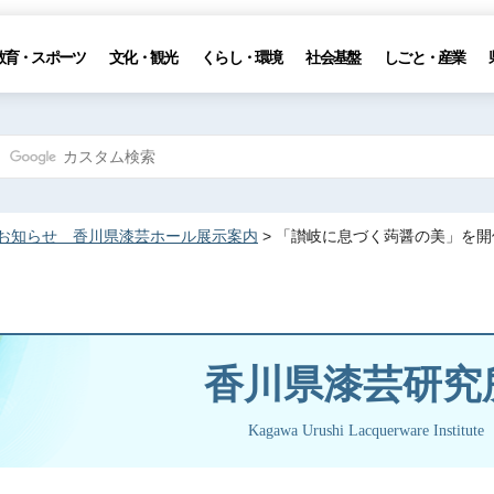
教育・スポーツ
文化・観光
くらし・環境
社会基盤
しごと・産業
お知らせ 香川県漆芸ホール展示案内
> 「讃岐に息づく蒟醤の美」を
香川県漆芸研究
Kagawa Urushi Lacquerware Institute