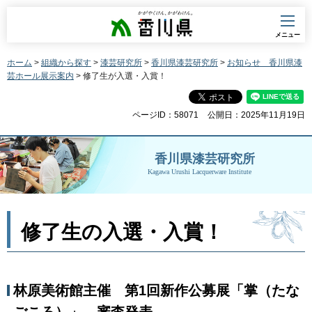
香川県
メニュー
ホーム
>
組織から探す
>
漆芸研究所
>
香川県漆芸研究所
>
お知らせ 香川県漆
芸ホール展示案内
> 修了生が入選・入賞！
ページID：58071
公開日：2025年11月19日
香川県漆芸研究所
Kagawa Urushi Lacquerware Institute
修了生の入選・入賞！
林原美術館主催 第1回新作公募展「掌（たな