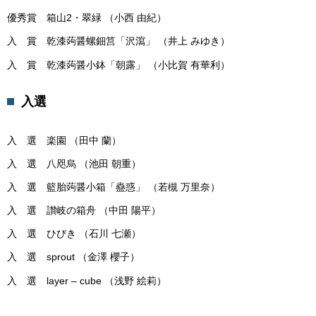
優秀賞 箱山2・翠緑 （小西 由紀）
入 賞 乾漆蒟醤螺鈿筥「沢瀉」 （井上 みゆき）
入 賞 乾漆蒟醤小鉢「朝露」 （小比賀 有華利）
入選
入 選 楽園 （田中 蘭）
入 選 八咫烏 （池田 朝重）
入 選 籃胎蒟醤小箱「蠱惑」 （若槻 万里奈）
入 選 讃岐の箱舟 （中田 陽平）
入 選 ひびき （石川 七瀬）
入 選 sprout （金澤 櫻子）
入 選 layer – cube （浅野 絵莉）